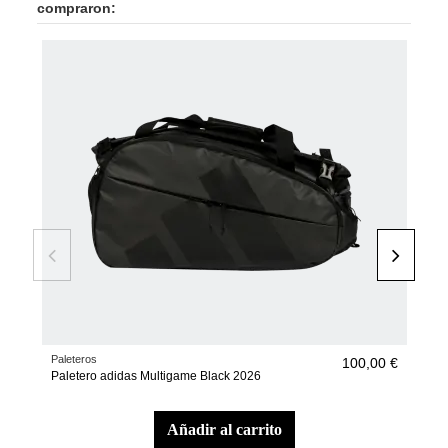
compraron:
Paleteros
Pala
100,00 €
Paletero adidas Multigame Black 2026
Pala
Ort
añadir al carrito