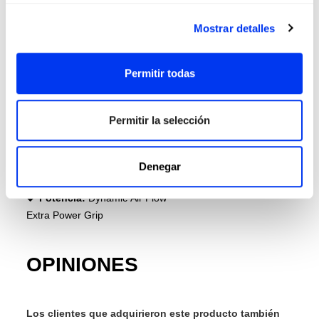
Cara:
Carbon 6K
Mostrar detalles
Durabilidad:
11 Thirteen
Structural Reinforcement
Permitir todas
Efectos:
Smart Holes Curve
Spin Blade Mold
Permitir la selección
Gamas:
Cross It
Colección:
2026
Denegar
Punto Dulce:
Top
Potencia:
Dynamic Air Flow
Extra Power Grip
OPINIONES
Los clientes que adquirieron este producto también