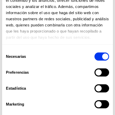
el contenido y los anuncios, ofrecer funciones de redes
sociales y analizar el tráfico. Además, compartimos
información sobre el uso que haga del sitio web con
nuestros partners de redes sociales, publicidad y análisis
web, quienes pueden combinarla con otra información
que les haya proporcionado o que hayan recopilado a
partir del uso que haya hecho de sus servicios.
DETALLES
Selección
Necesarias
de
Nivel:
Pro
consentimiento
Tipo de juego:
Control
Preferencias
Forma:
Diamond
Balance:
Head Heavy
Estadística
Peso:
360-375 Gr
Grosor:
38 Mm
Marketing
Goma :
Eva Soft Performance