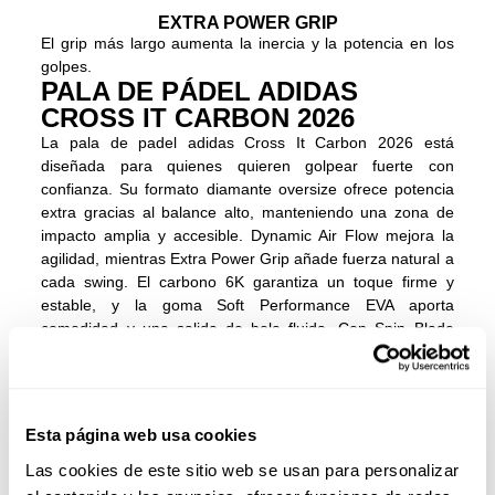
EXTRA POWER GRIP
El grip más largo aumenta la inercia y la potencia en los
golpes.
PALA DE PÁDEL ADIDAS
CROSS IT CARBON 2026
La pala de padel adidas Cross It Carbon 2026 está
diseñada para quienes quieren golpear fuerte con
confianza. Su formato diamante oversize ofrece potencia
extra gracias al balance alto, manteniendo una zona de
impacto amplia y accesible. Dynamic Air Flow mejora la
agilidad, mientras Extra Power Grip añade fuerza natural a
cada swing. El carbono 6K garantiza un toque firme y
estable, y la goma Soft Performance EVA aporta
comodidad y una salida de bola fluida. Con Spin Blade
Decal podrás imprimir más efecto y dominar el punto con
control total. Una pala profesional pensada para elevar tu
juego y ayudarte a definir con autoridad.
Esta página web usa cookies
Las cookies de este sitio web se usan para personalizar