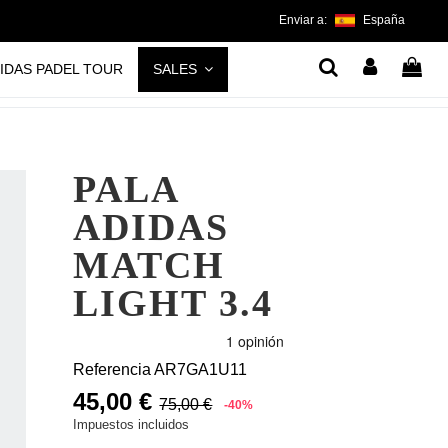
Enviar a:
España
IDAS PADEL TOUR
SALES
PALA
ADIDAS
MATCH
LIGHT 3.4
Referencia
AR7GA1U11
45,00 €
75,00 €
-40%
Impuestos incluidos