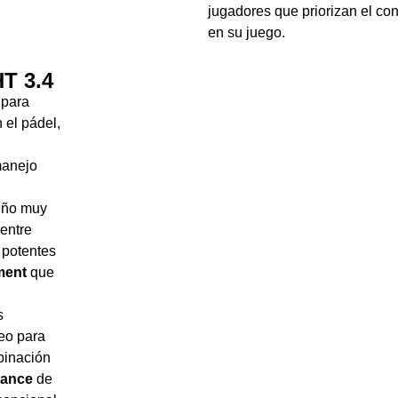
jugadores que priorizan el con
en su juego.
T 3.4
 para
 el pádel,
manejo
seño muy
 entre
 potentes
ment
que
s
peo para
binación
mance
de