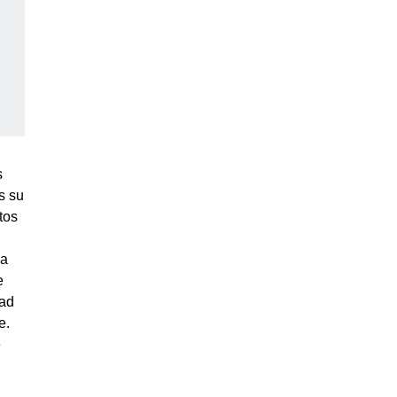
s
s su
tos
la
e
dad
e.
e