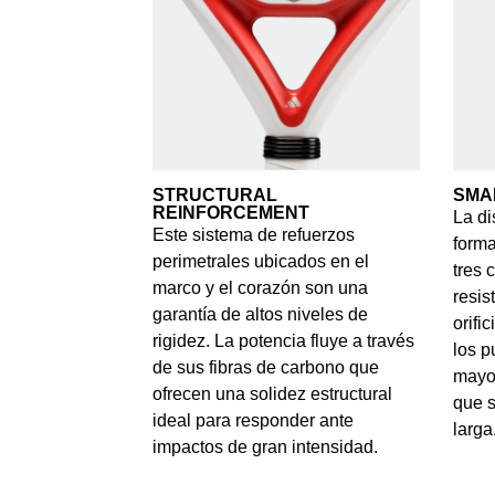
STRUCTURAL
SMA
REINFORCEMENT
La di
Este sistema de refuerzos
forma
perimetrales ubicados en el
tres 
marco y el corazón son una
resis
garantía de altos niveles de
orifi
rigidez. La potencia fluye a través
los p
de sus fibras de carbono que
mayor
ofrecen una solidez estructural
que s
ideal para responder ante
larga
impactos de gran intensidad.