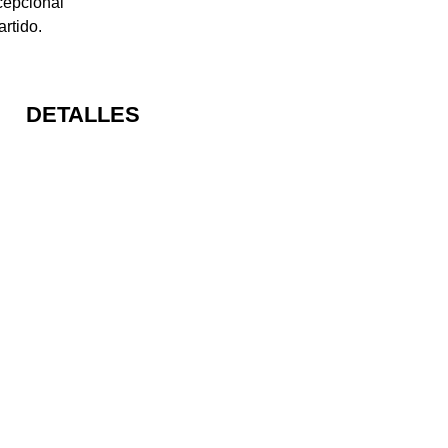
cepcional
rtido.
DETALLES