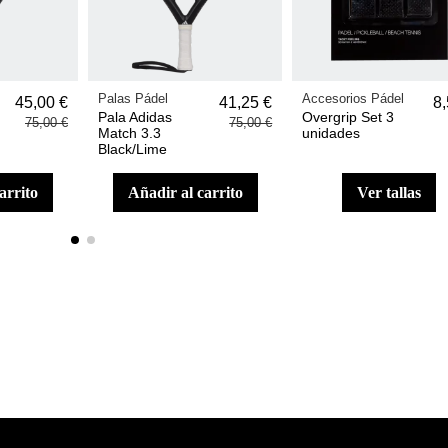
Palas Pádel
Accesorios Pádel
45,00 €
41,25 €
8,
Pala Adidas
Overgrip Set 3
75,00 €
75,00 €
Match 3.3
unidades
Black/Lime
carrito
añadir al carrito
ver tallas