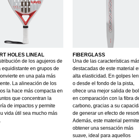
RT HOLES LINEAL
FIBERGLASS
stribución de los agujeros de
Una de las características má
 equidistante en grupos de
destacadas de este material e
convierte en una pala más
alta elasticidad. En golpes len
tente. La alineación de los
o desde el fondo de la pista,
cios la hace más compacta en
ofrece una mejor salida de bo
untos que concentran la
en comparación con la fibra d
ía de impactos y permite
carbono, gracias a su capaci
u vida útil sea mucho más
de generar un efecto de resort
.
Además, este material permit
obtener una sensación más
suave, ideal para aquellos