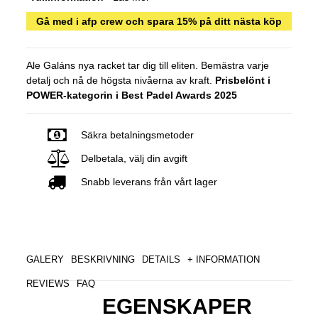
Gå med i afp crew och spara 15% på ditt nästa köp
Ale Galáns nya racket tar dig till eliten. Bemästra varje
detalj och nå de högsta nivåerna av kraft.
Prisbelönt i
POWER-kategorin i Best Padel Awards 2025
Säkra betalningsmetoder
Delbetala, välj din avgift
Snabb leverans från vårt lager
GALERY
BESKRIVNING
DETAILS
+ INFORMATION
REVIEWS
FAQ
EGENSKAPER