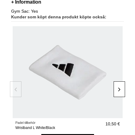
+ Information
Gym Sac: Yes
Kunder som köpt denna produkt köpte också:
Padel tillbehör
Pade
10,50 €
Wristband L White/Black
Pade