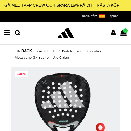
GÅ MED I AFP CREW OCH SPARA 15% PÅ DITT NÄSTA KÖP
Handla från:
España
0
Hem
Padel
Padelracketar
adidas
Metalbone 3.4 racket - Ale Galán
−40%