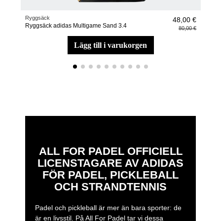
Ryggsäck
pade
48,00 €
Ryggsäck adidas Multigame Sand 3.4
adid
80,00 €
lägg till i varukorgen
ALL FOR PADEL OFFICIELL
LICENSTAGARE AV ADIDAS
FÖR PADEL, PICKLEBALL
OCH STRANDTENNIS
Padel och pickleball är mer än bara sporter: de
är en livsstil. På All For Padel tar vi dessa