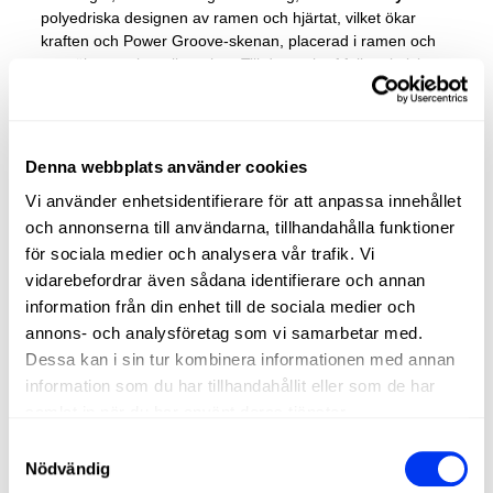
polyedriska designen av ramen och hjärtat, vilket ökar
kraften och Power Groove-skenan, placerad i ramen och
som ökar strukturell styvhet. Till denna kraftfulla tekniska
trio måste vi lägga till
vikt- och balanssystemets
framträdande roll, vilket gör att balansen och vikten på
racketen kan anpassas till förhållanden med större kraft
eller bättre kontroll. Sammansättningen av
16K
Denna webbplats använder cookies
aluminiserad
kolfiber och
Soft Performance EVA-
gummi
Vi använder enhetsidentifierare för att anpassa innehållet
garanterar styvhet och kuleffekt. Slutligen tar
Spin Blade
Deca
l effekterna till en annan nivå.
och annonserna till användarna, tillhandahålla funktioner
för sociala medier och analysera vår trafik. Vi
vidarebefordrar även sådana identifierare och annan
information från din enhet till de sociala medier och
annons- och analysföretag som vi samarbetar med.
Dessa kan i sin tur kombinera informationen med annan
information som du har tillhandahållit eller som de har
samlat in när du har använt deras tjänster.
Samtyckesval
Nödvändig