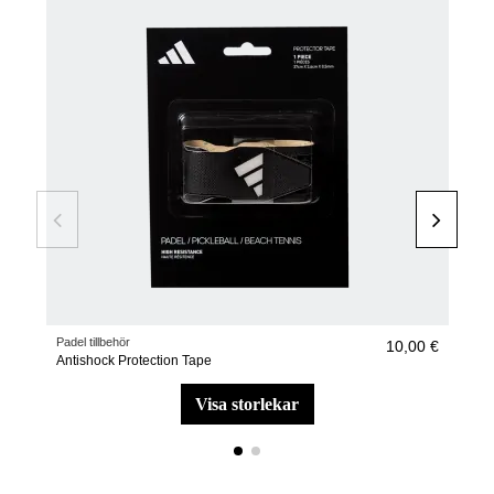
−30
Padel tillbehör
pade
10,00 €
Antishock Protection Tape
adid
visa storlekar