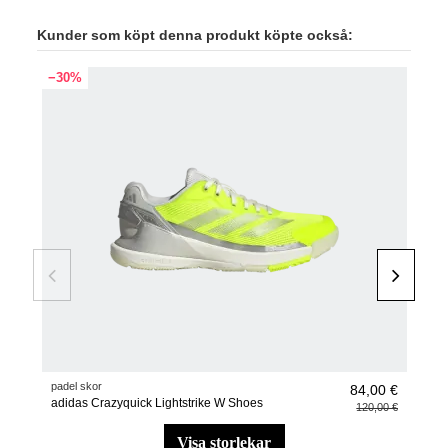
Kunder som köpt denna produkt köpte också:
−30%
padel skor
Padel
84,00 €
adidas Crazyquick Lightstrike W Shoes
Anti
120,00 €
visa storlekar