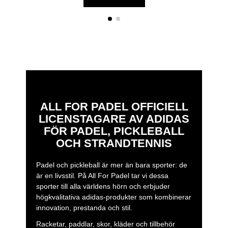
ALL FOR PADEL OFFICIELL
LICENSTAGARE AV ADIDAS
FÖR PADEL, PICKLEBALL
OCH STRANDTENNIS
Padel och pickleball är mer än bara sporter: de
är en livsstil. På All For Padel tar vi dessa
sporter till alla världens hörn och erbjuder
högkvalitativa adidas-produkter som kombinerar
innovation, prestanda och stil.
Racketar, paddlar, skor, kläder och tillbehör