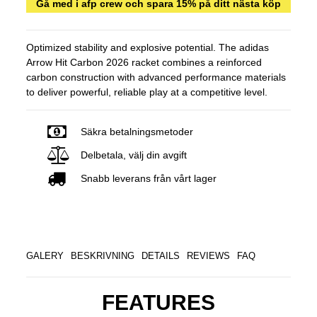
Gå med i afp crew och spara 15% på ditt nästa köp
Optimized stability and explosive potential. The adidas
Arrow Hit Carbon 2026 racket combines a reinforced
carbon construction with advanced performance materials
to deliver powerful, reliable play at a competitive level.
Säkra betalningsmetoder
Delbetala, välj din avgift
Snabb leverans från vårt lager
GALERY
BESKRIVNING
DETAILS
REVIEWS
FAQ
FEATURES