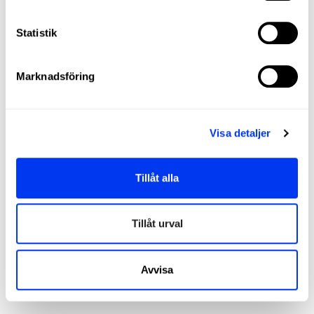
Statistik
DETAILS
Marknadsföring
Level:
PROFFS
Type of Game:
Attack
Visa detaljer
Shape:
Diamond
Balance:
Head Heavy
Tillåt alla
Weight:
360-375 Gr
Thickness:
38 Mm
Tillåt urval
Rubber:
Eva Soft Performance
Avvisa
Face:
Asc
Durability :
Structural Reinforcement