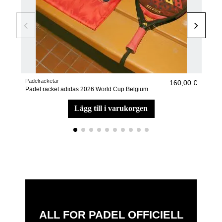
Padelracketar
Pade
160,00 €
Padel racket adidas 2026 World Cup Belgium
Pade
lägg till i varukorgen
ALL FOR PADEL OFFICIELL