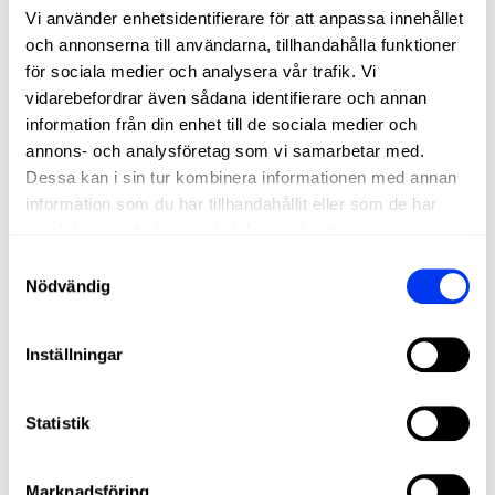
Vi använder enhetsidentifierare för att anpassa innehållet
FIBERGLASS
och annonserna till användarna, tillhandahålla funktioner
Soft touch, greater comfort, and excellent ball output on all
för sociala medier och analysera vår trafik. Vi
shots
vidarebefordrar även sådana identifierare och annan
information från din enhet till de sociala medier och
annons- och analysföretag som vi samarbetar med.
DETAILS
Dessa kan i sin tur kombinera informationen med annan
information som du har tillhandahållit eller som de har
Level:
Advanced
samlat in när du har använt deras tjänster.
Shape:
Round
Samtyckesval
Nödvändig
Balance:
Even
Weight:
360-375 Gr
Inställningar
Thickness:
38 Mm
Rubber:
Eva Soft Performance
Statistik
Face:
Fiberglass
Durability :
Smart Holes Lineal
Marknadsföring