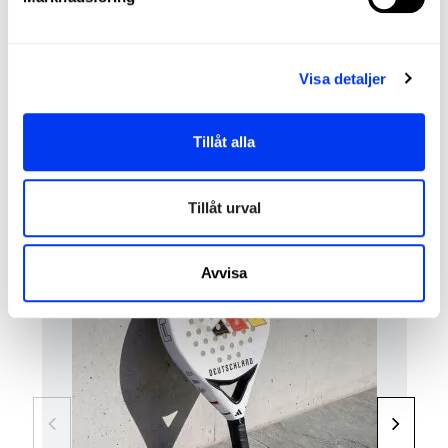
Structural Reinforcement
Sweet Spot:
Center
Visa detaljer
REVIEWS
Tillåt alla
Kunder som köpt denna produkt köpte också:
Tillåt urval
Avvisa