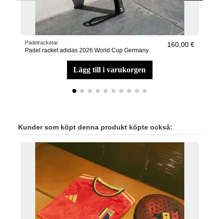
Padelracketar
Pade
160,00 €
Padel racket adidas 2026 World Cup Germany
Pade
lägg till i varukorgen
Kunder som köpt denna produkt köpte också: