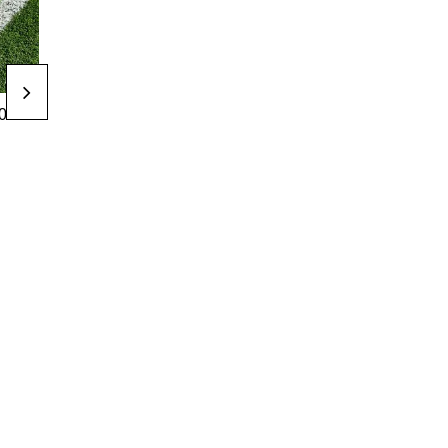
Ракетки для
Ракетки для
00 €
160,00 €
160,00 €
падел
падел
Padel racket
Padel racket
adidas 2026
adidas 2026
World Cup
World Cup
France
Spain
у кошик
у кошик