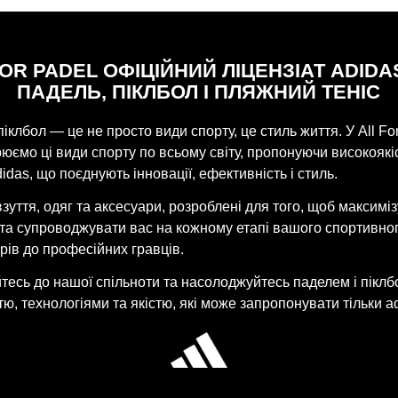
FOR PADEL ОФІЦІЙНИЙ ЛІЦЕНЗІАТ ADIDA
ПАДЕЛЬ, ПІКЛБОЛ І ПЛЯЖНИЙ ТЕНІС
піклбол — це не просто види спорту, це стиль життя. У All Fo
ємо ці види спорту по всьому світу, пропонуючи високоякі
idas, що поєднують інновації, ефективність і стиль.
взуття, одяг та аксесуари, розроблені для того, щоб максимі
 та супроводжувати вас на кожному етапі вашого спортивно
рів до професійних гравців.
есь до нашої спільноти та насолоджуйтесь паделем і піклб
ю, технологіями та якістю, які може запропонувати тільки ad