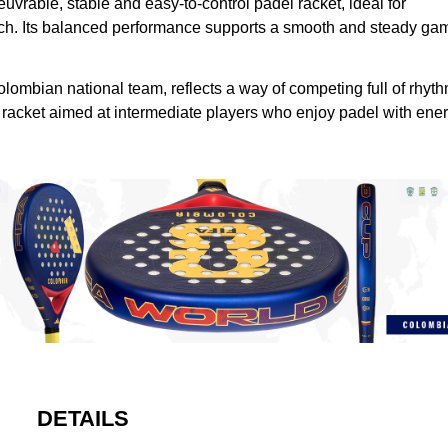
euvrable, stable and easy-to-control padel racket, ideal for
ch. Its balanced performance supports a smooth and steady ga
olombian national team, reflects a way of competing full of rhyth
 racket aimed at intermediate players who enjoy padel with ene
DETAILS