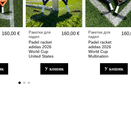
Ракетки для
Ракетки для
160,00 €
160,00 €
160,
падел
падел
Padel racket
Padel racket
adidas 2026
adidas 2026
World Cup
World Cup
United States
Multination
ик
у кошик
у кошик