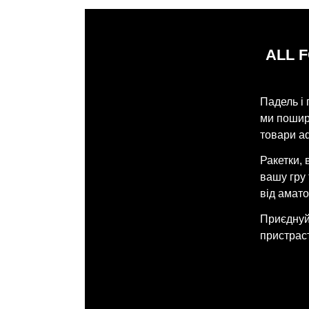
ALL 
Падель і 
ми поширю
товари ad
Ракетки, 
вашу гру
від амато
Приєднуйт
пристраст