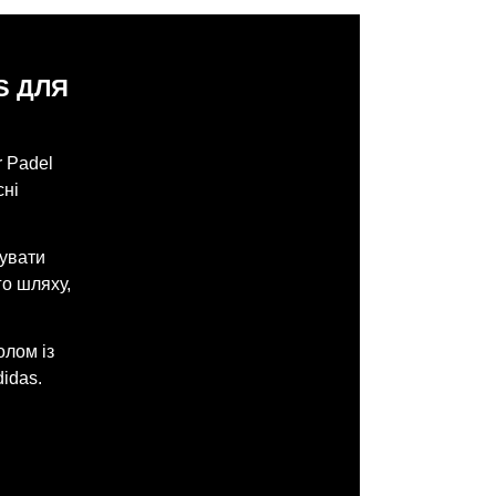
S ДЛЯ
r Padel
сні
зувати
го шляху,
олом із
idas.