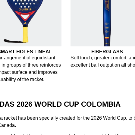
SMART HOLES LINEAL
FIBERGLASS
rrangement of equidistant
Soft touch, greater comfort, an
 in groups of three reinforces
excellent ball output on all sho
mpact surface and improves
urability of the racket.
IDAS 2026 WORLD CUP COLOMBIA
racket has been specially created for the 2026 World Cup, to 
 Canada.