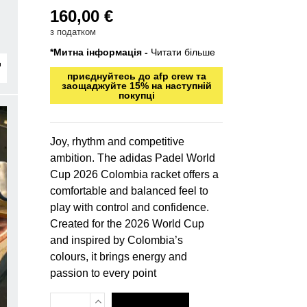
160,00 €
з податком
*Митна інформація -
Читати більше
приєднуйтесь до afp crew та
заощаджуйте 15% на наступній
покупці
Joy, rhythm and competitive
ambition. The adidas Padel World
Cup 2026 Colombia racket offers a
comfortable and balanced feel to
play with control and confidence.
Created for the 2026 World Cup
and inspired by Colombia’s
colours, it brings energy and
passion to every point