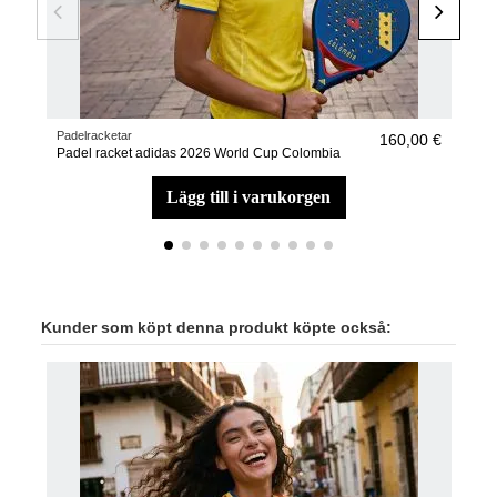
Padelracketar
Pade
160,00 €
Padel racket adidas 2026 World Cup Colombia
Pad
lägg till i varukorgen
Kunder som köpt denna produkt köpte också: