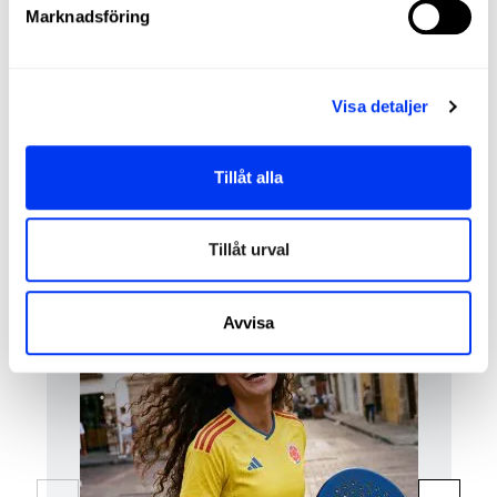
Marknadsföring
Durability :
Smart Holes Lineal
Structural Reinforcement
Sweet Spot:
Center
Visa detaljer
REVIEWS
Tillåt alla
Kunder som köpt denna produkt köpte också:
Tillåt urval
Avvisa