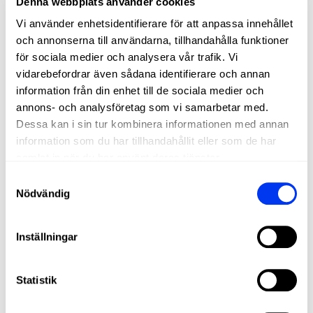
Denna webbplats använder cookies
FIBERGLASS
Vi använder enhetsidentifierare för att anpassa innehållet
och annonserna till användarna, tillhandahålla funktioner
Soft touch, greater comfort, and excellent ball output on all
för sociala medier och analysera vår trafik. Vi
shots
vidarebefordrar även sådana identifierare och annan
information från din enhet till de sociala medier och
DETAILS
annons- och analysföretag som vi samarbetar med.
Dessa kan i sin tur kombinera informationen med annan
Level:
Advanced
information som du har tillhandahållit eller som de har
Type of Game:
Control
samlat in när du har använt deras tjänster.
Samtyckesval
Shape:
Round
Nödvändig
Balance:
Even
Weight:
360-375 Gr
Inställningar
Thickness:
38 Mm
Rubber:
Eva Soft Performance
Statistik
Face:
Fiberglass