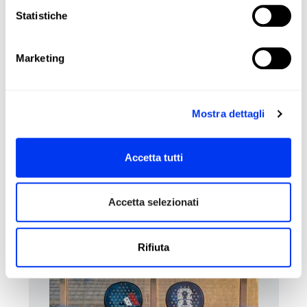
Face:
Fiberglass
Statistiche
Durability :
Smart Holes Lineal
Structural Reinforcement
Marketing
Sweet Spot:
Center
Mostra dettagli
RECENSIONI
Accetta tutti
I clienti che hanno acquistato questo prodotto hanno
acquistato anche:
Accetta selezionati
Rifiuta