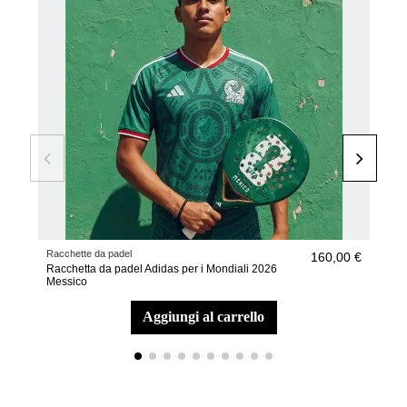
Racchette da padel
Racc
160,00 €
Racchetta da padel Adidas per i Mondiali 2026
Racc
Messico
Itali
aggiungi al carrello