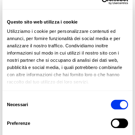
FIBERGLASS
Questo sito web utilizza i cookie
Tocco morbido, maggiore comfort ed eccellente resa della
Utilizziamo i cookie per personalizzare contenuti ed
palla su tutti i colpi.
annunci, per fornire funzionalità dei social media e per
analizzare il nostro traffico. Condividiamo inoltre
informazioni sul modo in cui utilizzi il nostro sito con i
DETTAGLI
nostri partner che si occupano di analisi dei dati web,
pubblicità e social media, i quali potrebbero combinarle
Level:
Advanced
con altre informazioni che hai fornito loro o che hanno
Type of Game:
Control
raccolto dal tuo utilizzo dei loro servizi.
Shape:
Round
Selezione
Balance:
Even
Necessari
del
Weight:
360-375 Gr
consenso
Thickness:
38 Mm
Preferenze
Rubber:
Eva Soft Performance