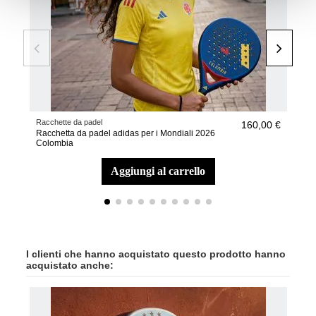
Racchette da padel
Racc
160,00 €
Racchetta da padel adidas per i Mondiali 2026
Racc
Colombia
Unit
aggiungi al carrello
I clienti che hanno acquistato questo prodotto hanno
acquistato anche: