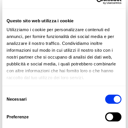
FIBERGLASS
Questo sito web utilizza i cookie
Tocco morbido, maggiore comfort ed eccellente resa della
Utilizziamo i cookie per personalizzare contenuti ed
palla su tutti i colpi.
annunci, per fornire funzionalità dei social media e per
analizzare il nostro traffico. Condividiamo inoltre
informazioni sul modo in cui utilizzi il nostro sito con i
DETTAGLI
nostri partner che si occupano di analisi dei dati web,
pubblicità e social media, i quali potrebbero combinarle
Level:
Advanced
con altre informazioni che hai fornito loro o che hanno
Shape:
Round
raccolto dal tuo utilizzo dei loro servizi.
Balance:
Even
Selezione
Weight:
360-375 Gr
Necessari
del
Length:
455 Mm
consenso
Thickness:
38 Mm
Preferenze
Rubber:
Eva Soft Performance