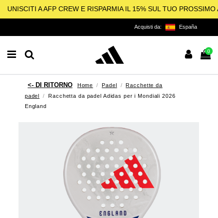
UNISCITI A AFP CREW E RISPARMIA IL 15% SUL TUO PROSSIM
Acquisti da:
España
0
Home
Padel
Racchette da
padel
Racchetta da padel Adidas per i Mondiali 2026
England