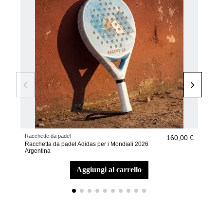
Racchette da padel
Racc
160,00 €
Racchetta da padel Adidas per i Mondiali 2026
Racc
Argentina
Fra
aggiungi al carrello