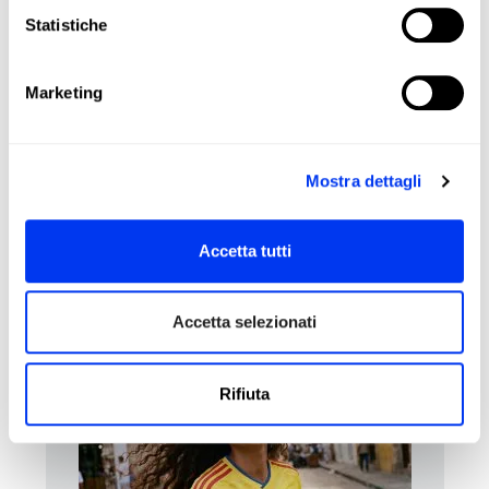
Face:
Fiberglass
Statistiche
Durability :
Smart Holes Lineal
Structural Reinforcement
Marketing
Sweet Spot:
Center
Mostra dettagli
RECENSIONI
Accetta tutti
I clienti che hanno acquistato questo prodotto hanno
acquistato anche:
Accetta selezionati
Rifiuta