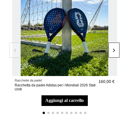
Racchette da padel
Racc
160,00 €
Racchetta da padel Adidas per i Mondiali 2026 Stati
Racc
Uniti
Arg
aggiungi al carrello