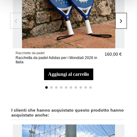
Racchette da padel
Racc
160,00 €
Racchetta da padel Adidas per i Mondiali 2026 in
Racc
Italia
Belg
aggiungi al carrello
I clienti che hanno acquistato questo prodotto hanno
acquistato anche: