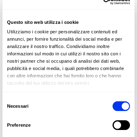
FIBERGLASS
Questo sito web utilizza i cookie
Tocco morbido, maggiore comfort ed eccellente resa della
Utilizziamo i cookie per personalizzare contenuti ed
palla su tutti i colpi.
annunci, per fornire funzionalità dei social media e per
analizzare il nostro traffico. Condividiamo inoltre
informazioni sul modo in cui utilizzi il nostro sito con i
DETTAGLI
nostri partner che si occupano di analisi dei dati web,
pubblicità e social media, i quali potrebbero combinarle
Level:
Advanced
con altre informazioni che hai fornito loro o che hanno
Type of Game:
Control
raccolto dal tuo utilizzo dei loro servizi.
Shape:
Round
Selezione
Balance:
Even
Necessari
del
Weight:
360-375 Gr
consenso
Thickness:
38 Mm
Preferenze
Rubber:
Eva Soft Performance