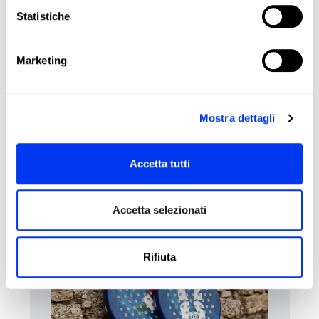
Face:
Fiberglass
Statistiche
Durability :
Smart Holes Lineal
Structural Reinforcement
Marketing
Sweet Spot:
Center
Mostra dettagli
RECENSIONI
Accetta tutti
I clienti che hanno acquistato questo prodotto hanno
acquistato anche:
Accetta selezionati
Rifiuta