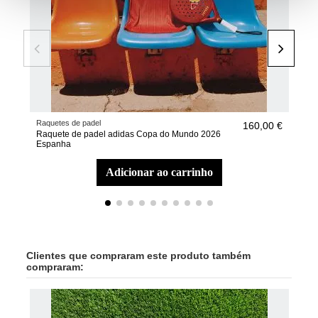
Raquetes de padel
Raqu
160,00 €
Raquete de padel adidas Copa do Mundo 2026
Raq
Espanha
Arg
adicionar ao carrinho
Clientes que compraram este produto também
compraram: