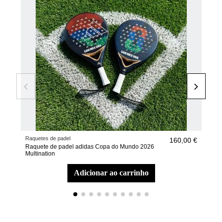
Raquetes de padel
Raqu
160,00 €
Raquete de padel adidas Copa do Mundo 2026
Raq
Multination
Fra
adicionar ao carrinho