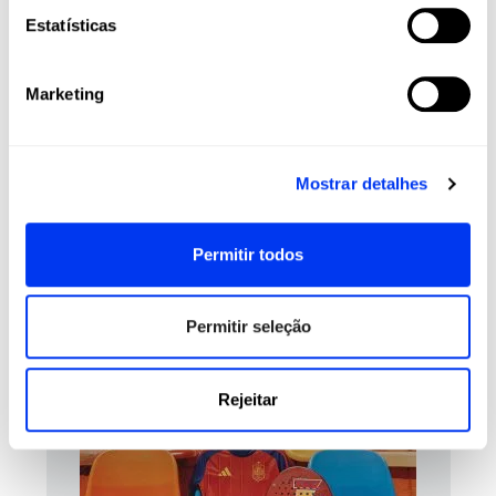
Face:
Fiberglass
Estatísticas
Durability :
Smart Holes Lineal
Structural Reinforcement
Marketing
Sweet Spot:
Center
Mostrar detalhes
REVIEWS
Permitir todos
Clientes que compraram este produto também
compraram:
Permitir seleção
Rejeitar