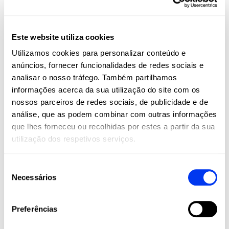
FIBERGLASS
Este website utiliza cookies
Toque suave, maior conforto e excelente saída de bola em
Utilizamos cookies para personalizar conteúdo e
todas as tacadas
anúncios, fornecer funcionalidades de redes sociais e
analisar o nosso tráfego. Também partilhamos
informações acerca da sua utilização do site com os
DETAILS
nossos parceiros de redes sociais, de publicidade e de
análise, que as podem combinar com outras informações
Level:
Advanced
que lhes forneceu ou recolhidas por estes a partir da sua
Type of Game:
Control
utilização dos respetivos serviços.
Shape:
Round
Seleção
Balance:
Even
Necessários
de
Weight:
360-375 Gr
consentimento
Thickness:
38 Mm
Preferências
Rubber:
Eva Soft Performance