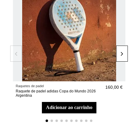
Raquetes de padel
Raqu
160,00 €
Raquete de padel adidas Copa do Mundo 2026
Raq
Argentina
Est
adicionar ao carrinho