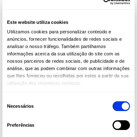
FIBERGLASS
Este website utiliza cookies
Toque suave, maior conforto e excelente saída de bola em
Utilizamos cookies para personalizar conteúdo e
todas as tacadas
anúncios, fornecer funcionalidades de redes sociais e
analisar o nosso tráfego. Também partilhamos
informações acerca da sua utilização do site com os
DETAILS
nossos parceiros de redes sociais, de publicidade e de
análise, que as podem combinar com outras informações
Level:
Advanced
que lhes forneceu ou recolhidas por estes a partir da sua
Shape:
Round
utilização dos respetivos serviços.
Balance:
Even
Seleção
Weight:
360-375 Gr
Necessários
de
Length:
455 Mm
consentimento
Thickness:
38 Mm
Preferências
Rubber:
Eva Soft Performance