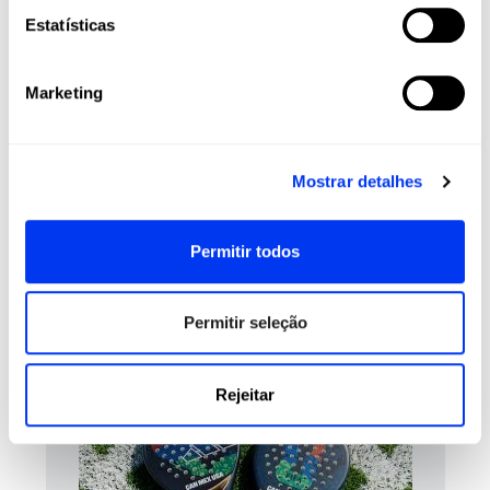
Face:
Fiberglass
Estatísticas
Durability :
Smart Holes Lineal
Structural Reinforcement
Marketing
Sweet Spot:
Center
Mostrar detalhes
REVIEWS
Permitir todos
Clientes que compraram este produto também
compraram:
Permitir seleção
Rejeitar