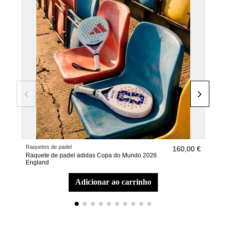
Raquetes de padel
Raqu
160,00 €
Raquete de padel adidas Copa do Mundo 2026
Raq
England
Itali
adicionar ao carrinho