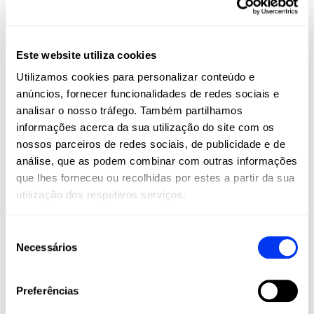
Este website utiliza cookies
Utilizamos cookies para personalizar conteúdo e
FIBERGLASS
anúncios, fornecer funcionalidades de redes sociais e
Toque suave, maior conforto e excelente saída de bola em
analisar o nosso tráfego. Também partilhamos
todas as tacadas
informações acerca da sua utilização do site com os
nossos parceiros de redes sociais, de publicidade e de
análise, que as podem combinar com outras informações
DETAILS
que lhes forneceu ou recolhidas por estes a partir da sua
Level:
Advanced
utilização dos respetivos serviços.
Shape:
Round
Seleção
Balance:
Even
Necessários
de
Weight:
360-375 Gr
consentimento
Thickness:
38 Mm
Preferências
Rubber:
Eva Soft Performance