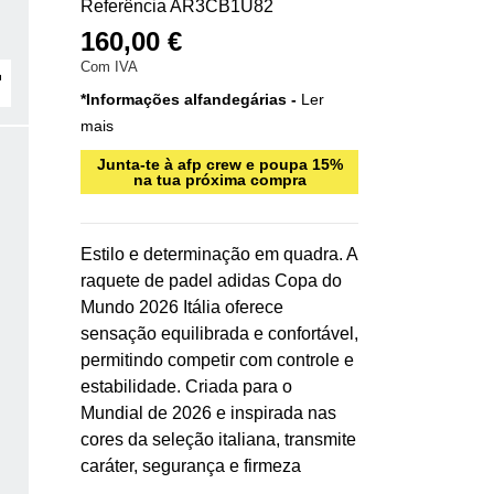
Referência
AR3CB1U82
160,00 €
Com IVA
*Informações alfandegárias -
Ler
mais
Junta-te à afp crew e poupa 15%
na tua próxima compra
Estilo e determinação em quadra. A
raquete de padel adidas Copa do
Mundo 2026 Itália oferece
sensação equilibrada e confortável,
permitindo competir com controle e
estabilidade. Criada para o
Mundial de 2026 e inspirada nas
cores da seleção italiana, transmite
caráter, segurança e firmeza