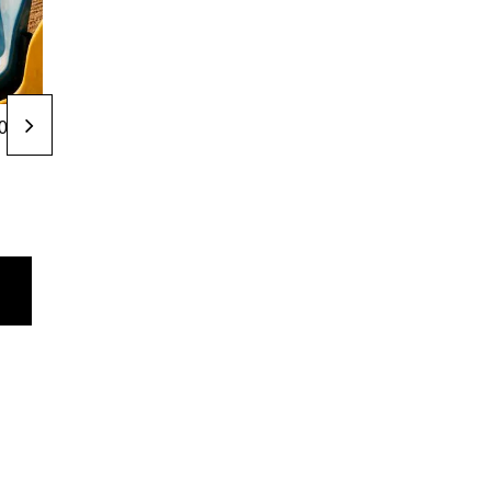
Raquetes de
Raquetes de
00 €
160,00 €
160,00 €
padel
padel
Raquete de
Raquete de
padel adidas
padel adidas
Copa do Mundo
Copa do Mundo
2026 Mexico
2026 Colombia
adicionar ao
adicionar ao
carrinho
carrinho