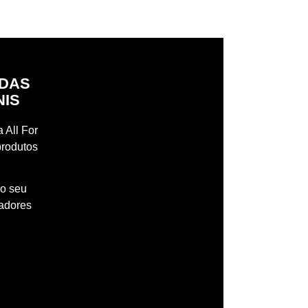
IDAS
NIS
 All For
produtos
 o seu
madores