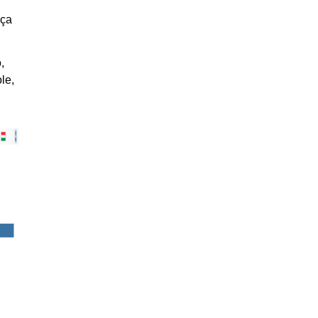
nça
,
le,