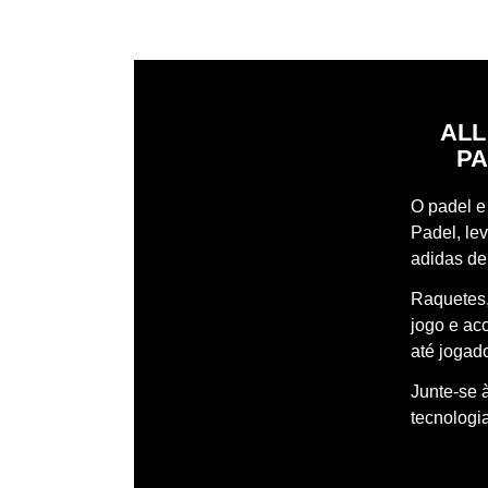
ALL
PA
O padel e 
Padel, le
adidas de
Raquetes,
jogo e ac
até jogado
Junte-se 
tecnologi