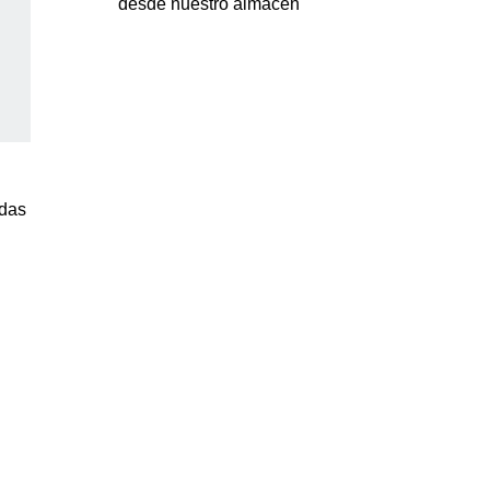
desde nuestro almacen
odas