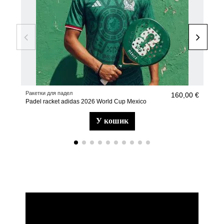
Ракетки для падел
Раке
160,00 €
Padel racket adidas 2026 World Cup Mexico
Pade
у кошик