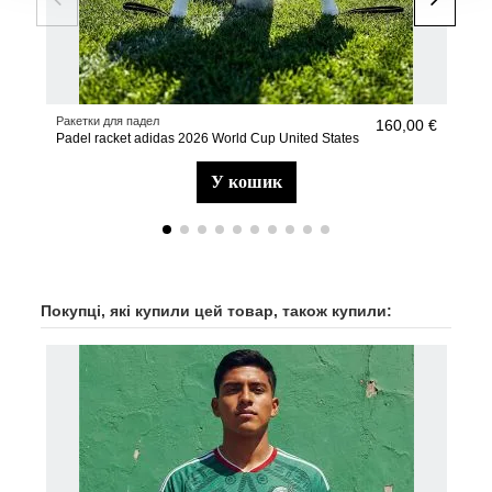
Ракетки для падел
Раке
160,00 €
Padel racket adidas 2026 World Cup United States
Pad
у кошик
Покупці, які купили цей товар, також купили: