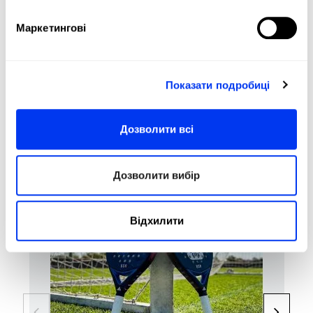
Durability :
Smart Holes Lineal
Structural Reinforcement
Маркетингові
Sweet Spot:
Center
Показати подробиці
REVIEWS
Дозволити всі
Покупці, які купили цей товар, також купили:
Дозволити вибір
Відхилити