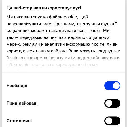
FIBERGLASS
Ця веб-сторінка використовує кукі
Soft touch, greater comfort, and excellent ball output on all
Ми використовуємо файли cookie, щоб
shots
персоналізувати вміст і рекламу, інтегрувати функції
соціальних мереж та аналізувати наш трафік. Ми
також передаємо нашим партнерам із соціальних
DETAILS
мереж, реклами й аналітики інформацію про те, як ви
Level:
Advanced
користуєтеся нашим сайтом. Вони можуть поєднувати
її з іншою інформацією, яку ви їм надали або яку вони
Shape:
Round
зібрали під час вашого користування їхніми
Balance:
Even
службами.
Вибір
Weight:
360-375 Gr
Необхідні
згоди
Length:
455 Mm
Thickness:
38 Mm
Привілейовані
Rubber:
Eva Soft Performance
Face:
Fiberglass
Статистичні