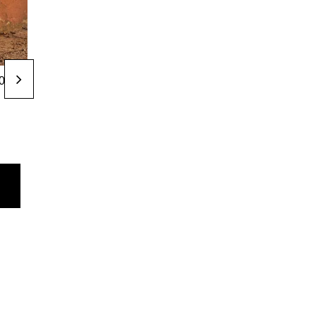
Raquetes de
Raquetes de
00 €
160,00 €
160,00 €
padel
padel
Raquete de
Raquete de
padel adidas
padel adidas
Copa do Mundo
Copa do Mundo
2026 Estados
2026 Mexico
Unidos
adicionar ao
adicionar ao
carrinho
carrinho