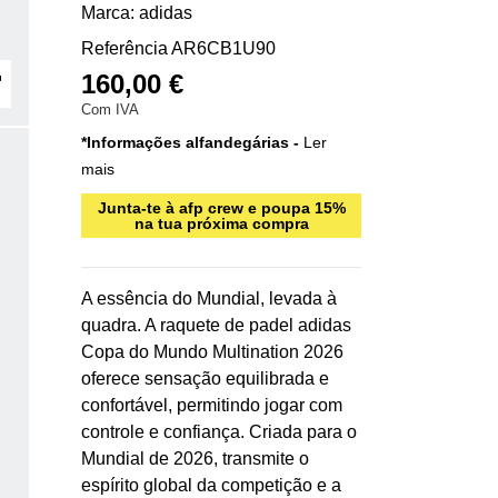
Marca:
adidas
Referência
AR6CB1U90
160,00 €
Com IVA
*Informações alfandegárias -
Ler
mais
Junta-te à afp crew e poupa 15%
na tua próxima compra
A essência do Mundial, levada à
quadra. A raquete de padel adidas
Copa do Mundo Multination 2026
oferece sensação equilibrada e
confortável, permitindo jogar com
controle e confiança. Criada para o
Mundial de 2026, transmite o
espírito global da competição e a