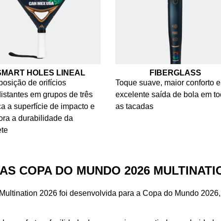
SMART HOLES LINEAL
FIBERGLASS
posição de orifícios
Toque suave, maior conforto e
istantes em grupos de três
excelente saída de bola em t
ça a superfície de impacto e
as tacadas
ra a durabilidade da
ete
AS COPA DO MUNDO 2026 MULTINATI
ultination 2026 foi desenvolvida para a Copa do Mundo 2026,