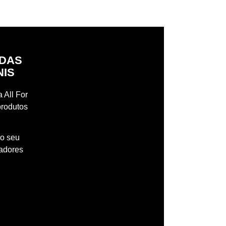
IDAS
NIS
 All For
produtos
 o seu
madores