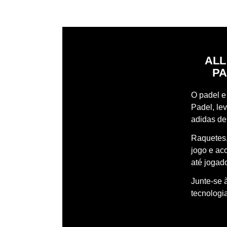
ALL
PA
O padel e 
Padel, le
adidas de
Raquetes,
jogo e ac
até jogado
Junte-se 
tecnologi