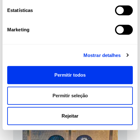
Rubber:
Eva Soft Performance
Estatísticas
Face:
Fiberglass
Durability :
Smart Holes Lineal
Marketing
Structural Reinforcement
Sweet Spot:
Center
Mostrar detalhes
REVIEWS
Permitir todos
Clientes que compraram este produto também
compraram:
Permitir seleção
Rejeitar