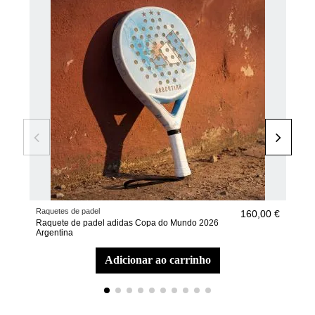
Raquetes de padel
Raqu
160,00 €
Raquete de padel adidas Copa do Mundo 2026
Raq
Argentina
Mult
adicionar ao carrinho