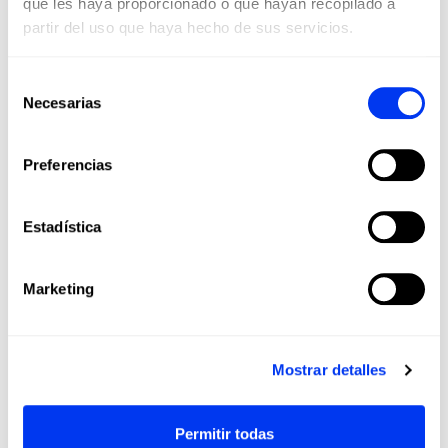
que les haya proporcionado o que hayan recopilado a
partir del uso que haya hecho de sus servicios.
Selección
Necesarias
de
consentimiento
Preferencias
DETALLES
Nivel:
Pro
Estadística
Tipo de juego:
Attack
Forma:
Diamond
Marketing
Balance:
Head Heavy
Peso:
345-360 +(0-11,2) Gr
Mostrar detalles
Superficie:
485 cm2
Longitud:
455 Mm
Permitir todas