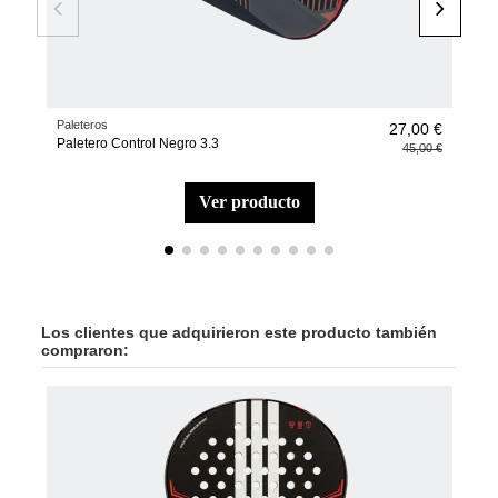
Paleteros
Acce
27,00 €
Paletero Control Negro 3.3
Mon
45,00 €
ver producto
Los clientes que adquirieron este producto también
compraron:
-40