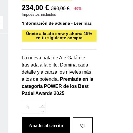
234,00 €
390,00 €
-40%
Impuestos incluidos
*Información de aduana -
Leer más
Únete a la afp crew y ahorra 15%
en tu siguiente compra
La nueva pala de Ale Galán te
traslada a la élite. Domina cada
detalle y alcanza los niveles más
altos de potencia.
Premiada en la
categoría POWER de los Best
Padel Awards 2025
añadir al carrito