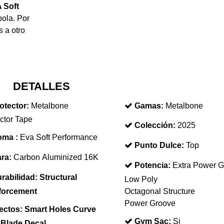
 Soft
bola. Por
s a otro
DETALLES
otector:
Metalbone
Gamas:
Metalbone
ctor Tape
Colección:
2025
ma :
Eva Soft Performance
Punto Dulce:
Top
ra:
Carbon Aluminized 16K
Potencia:
Extra Power G
rabilidad:
Structural
Low Poly
forcement
Octagonal Structure
Power Groove
ectos:
Smart Holes Curve
Gym Sac:
Si
 Blade Decal