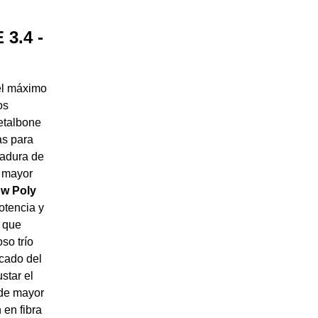
3.4 -
 el máximo
os
etalbone
as para
ñadura de
a mayor
w Poly
otencia y
y que
so trío
cado del
star el
 de mayor
 en fibra