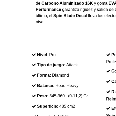
de
Carbono Aluminizado 16K
y goma
EVA
Performance
garantiza rigidez y salida de 
último, el
Spin Blade Deca
l lleva los efecto
nivel.
Nivel:
Pro
Pr
Prote
Tipo de juego:
Attack
Go
Forma:
Diamond
Ca
Balance:
Head Heavy
Du
Peso:
345-360 +(0-11,2) Gr
Rein
Superficie:
485 cm2
Ef
Spin