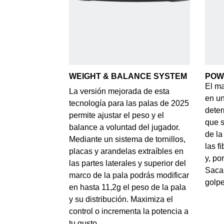
WEIGHT & BALANCE SYSTEM
POW
El ma
La versión mejorada de esta
en u
tecnología para las palas de 2025
deter
permite ajustar el peso y el
que s
balance a voluntad del jugador.
de la
Mediante un sistema de tornillos,
las f
placas y arandelas extraíbles en
y, po
las partes laterales y superior del
Saca 
marco de la pala podrás modificar
golp
en hasta 11,2g el peso de la pala
y su distribución. Maximiza el
control o incrementa la potencia a
tu gusto.