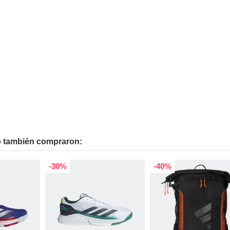
to también compraron:
-30%
-40%