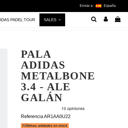
Enviar a:
España
IDAS PADEL TOUR
SALES
PALA
ADIDAS
METALBONE
3.4 - ALE
GALÁN
Referencia
AR1AA0U22
Últimas unidades en stock