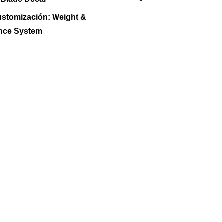
stomización:
Weight &
nce System