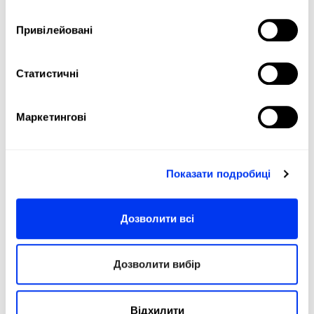
Привілейовані
DETAILS
Статистичні
Level:
Advanced
Type of Game:
Attack
Маркетингові
Shape:
Diamond Oversize
Balance:
Head Heavy
Показати подробиці
Weight:
360-375 Gr
Thickness:
38 Mm
Дозволити всі
Protector:
3M Protector Tape
Rubber:
Eva Soft Performance
Дозволити вибір
Face:
Fiberglass
Відхилити
Durability :
11 Thirteen