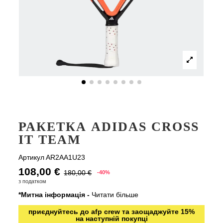
РАКЕТКА ADIDAS CROSS
IT TEAM
Артикул
AR2AA1U23
108,00 €
180,00 €
-40%
з податком
*Митна інформація -
Читати більше
приєднуйтесь до afp crew та заощаджуйте 15%
на наступній покупці