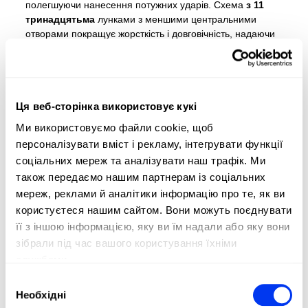
полегшуючи нанесення потужних ударів. Схема
з 11
тринадцятьма
лунками з меншими центральними
отворами покращує жорсткість і довговічність, надаючи
гравцям впевненості в найризикованіших іграх. Крім
того,
наклейка Spin Blade
покращує контроль і
максимізує потенціал обертання, гарантуючи, що кожен
удар знаходить необхідну точність. Виготовлені зі
Ця веб-сторінка використовує кукі
скловолокна преміум-класу та гуми
Soft Performance
EVA
, Cross It Team забезпечує комфортне відчуття та
Ми використовуємо файли cookie, щоб
відмінну віддачу м’яча. Ця ракетка розроблена
персоналізувати вміст і рекламу, інтегрувати функції
спеціально для гри в атаці, що робить її ідеальним
соціальних мереж та аналізувати наш трафік. Ми
вибором для конкурентоспроможних гравців, які хочуть
також передаємо нашим партнерам із соціальних
підвищити свою ефективність.
мереж, реклами й аналітики інформацію про те, як ви
користуєтеся нашим сайтом. Вони можуть поєднувати
її з іншою інформацією, яку ви їм надали або яку вони
зібрали під час вашого користування їхніми
службами.
Вибір
Необхідні
згоди