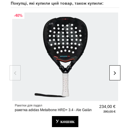
Покупці, які купили цей товар, також купили:
-40%
-40
Ракетки для падел
Рюк
234,00 €
ракетка adidas Metalbone HRD+ 3.4 - Ale Galán
Рюк
390,00 €
у кошик