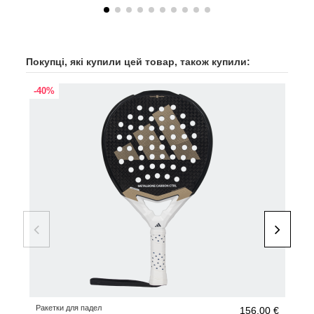
Покупці, які купили цей товар, також купили:
-40%
-40
Ракетки для падел
Раке
156,00 €