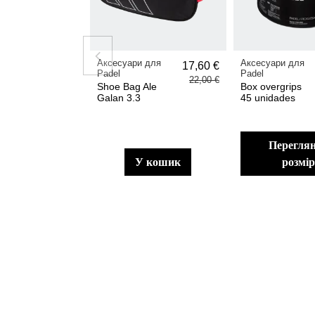
Аксесуари для
Аксесуари для
17,60 €
Padel
Padel
22,00 €
Shoe Bag Ale
Box overgrips
Galan 3.3
45 unidades
переглянути
у кошик
розмі