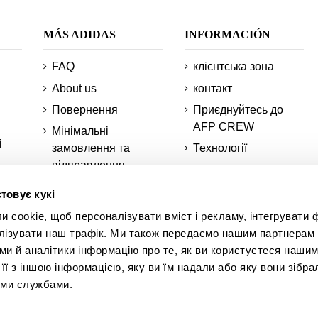
MÁS ADIDAS
INFORMACIÓN
FAQ
клієнтська зона
About us
контакт
Повернення
Приєднуйтесь до
AFP CREW
Мінімальні
і
замовлення та
Технології
відправлення
Мапа сайту
и
Інформація про
Студентська знижка
товує кукі
ваше замовлення
cookie, щоб персоналізувати вміст і рекламу, інтегрувати ф
ми
лізувати наш трафік. Ми також передаємо нашим партнерам 
к
Академія AFP
ми й аналітики інформацію про те, як ви користуєтеся нашим
ї з іншою інформацією, яку ви їм надали або яку вони зібра
іми службами.