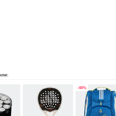
или:
-40%