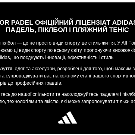
FOR PADEL ОФІЦІЙНИЙ ЛІЦЕНЗІАТ ADIDA
ПАДЕЛЬ, ПІКЛБОЛ І ПЛЯЖНИЙ ТЕНІС
піклбол — це не просто види спорту, це стиль життя. У All Fo
ємо ці види спорту по всьому світу, пропонуючи високоякі
idas, що поєднують інновації, ефективність і стиль.
взуття, одяг та аксесуари, розроблені для того, щоб максимі
 та супроводжувати вас на кожному етапі вашого спортивно
рів до професійних гравців.
есь до нашої спільноти та насолоджуйтесь паделем і піклб
ю, технологіями та якістю, які може запропонувати тільки ad