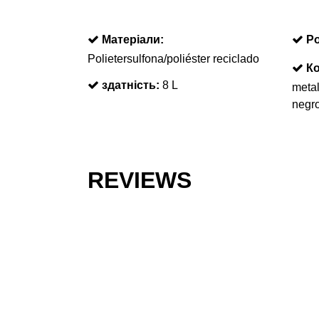
Матеріали:
Ро
Polietersulfona/poliéster reciclado
Ко
здатність:
8 L
metal
negr
REVIEWS