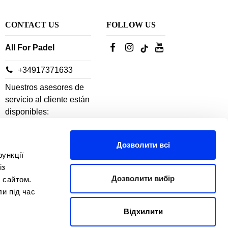
CONTACT US
FOLLOW US
All For Padel
+34917371633
Nuestros asesores de
servicio al cliente están
disponibles:
De lunes a jueves: 10h-
Дозволити всі
18h
ункції
Viernes: 10h-14h
із
Дозволити вибір
 сайтом.
ли під час
Відхилити