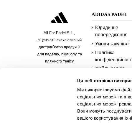
ADIDAS PADEL
Юридичне
All For Padel S.L.,
попередження
ліцензіат і ексклюзивний
Умови закупівлі
дистриб’ютор продукції
Політика
для паделю, піклболу та
конфіденційност
пляжного тенісу
файли cookie
Безпечні способ
Ця веб-сторінка викорис
оплати
Ми використовуємо файли 
платити частина
соціальних мереж та ана
Запитати рахуно
соціальних мереж, рекла
adidas padel
Вони можуть поєднувати ї
вашого користування їхн