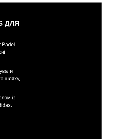
S ДЛЯ
r Padel
сні
зувати
го шляху,
олом із
idas.