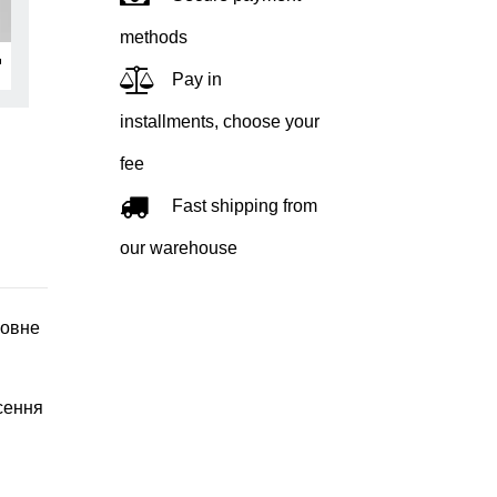
methods
Pay in
installments, choose your
fee
Fast shipping from
our warehouse
новне
сення