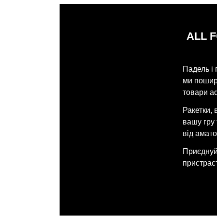
ALL 
Падель і 
ми поширю
товари ad
Ракетки, 
вашу гру
від амато
Приєднуйт
пристраст