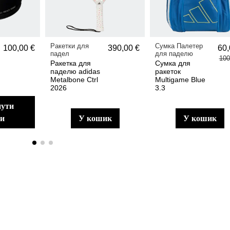
Ракетки для
Сумка Палетер
100,00 €
390,00 €
60,
падел
для паделю
100
Ракетка для
Сумка для
паделю adidas
ракеток
Metalbone Ctrl
Multigame Blue
2026
3.3
ри
у кошик
у кошик