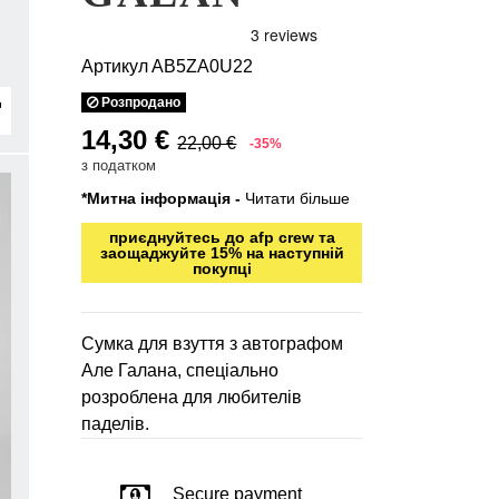
Артикул
AB5ZA0U22
Розпродано
14,30 €
22,00 €
-35%
з податком
*Митна інформація -
Читати більше
приєднуйтесь до afp crew та
заощаджуйте 15% на наступній
покупці
Сумка для взуття з автографом
Але Галана, спеціально
розроблена для любителів
паделів.
Secure payment