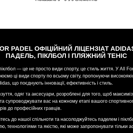
FOR PADEL ОФІЦІЙНИЙ ЛІЦЕНЗІАТ ADIDA
ПАДЕЛЬ, ПІКЛБОЛ І ПЛЯЖНИЙ ТЕНІС
піклбол — це не просто види спорту, це стиль життя. У All Fo
ємо ці види спорту по всьому світу, пропонуючи високоякі
idas, що поєднують інновації, ефективність і стиль.
взуття, одяг та аксесуари, розроблені для того, щоб максимі
 та супроводжувати вас на кожному етапі вашого спортивно
рів до професійних гравців.
есь до нашої спільноти та насолоджуйтесь паделем і піклб
ю, технологіями та якістю, які може запропонувати тільки ad