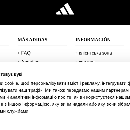
MÁS ADIDAS
INFORMACIÓN
FAQ
клієнтська зона
About us
контакт
Повернення
Приєднуйтесь до
товує кукі
AFP CREW
Мінімальні
cookie, щоб персоналізувати вміст і рекламу, інтегрувати ф
і
замовлення та
Технології
лізувати наш трафік. Ми також передаємо нашим партнерам 
відправлення
Мапа сайту
ми й аналітики інформацію про те, як ви користуєтеся нашим
и
Інформація про
ї з іншою інформацією, яку ви їм надали або яку вони зібра
Студентська знижка
ваше замовлення
іми службами.
ми
к
Академія AFP