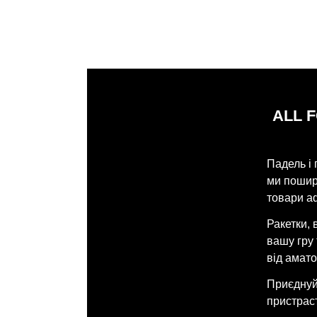
ALL 
Падель і 
ми поширю
товари ad
Ракетки, 
вашу гру
від амато
Приєднуйт
пристраст