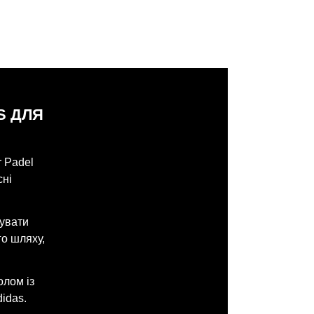
S ДЛЯ
r Padel
сні
зувати
го шляху,
олом із
idas.