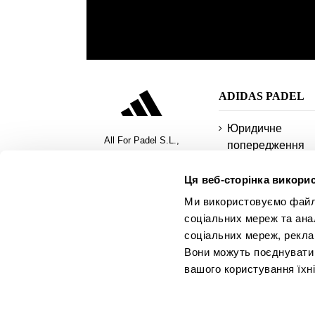
ADIDAS PADEL
Юридичне
All For Padel S.L.,
попередження
ліцензіат і ексклюзивний
Умови закупівлі
дистриб’ютор продукції
Ця веб-сторінка викорис
Політика
для паделю, піклболу та
Ми використовуємо файли 
конфіденційност
пляжного тенісу
соціальних мереж та ана
файли cookie
соціальних мереж, рекла
Безпечні способ
Вони можуть поєднувати ї
оплати
вашого користування їхн
платити частина
Запитати рахуно