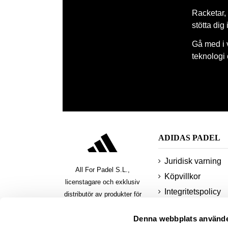
Racketar, 
stötta dig
Gå med i 
teknologi
ADIDAS PADEL
Juridisk varning
All For Padel S.L.,
Köpvillkor
licenstagare och exklusiv
Integritetspolicy
distributör av produkter för
padel, pickleball och beach
småkakor
Denna webbplats använde
tennis
Säkra