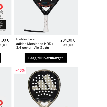
Padelracketar
,00 €
234,00 €
adidas Metalbone HRD+
90,00 €
390,00 €
3.4 racket - Ale Galán
lägg till i varukorgen
−40%