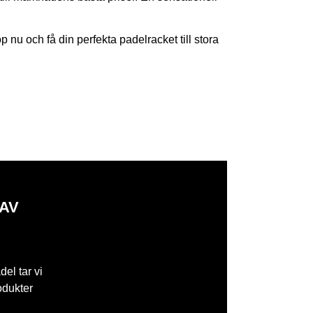
köp nu och få din perfekta padelracket till stora
 AV
del tar vi
odukter