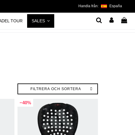
Handla från:
España
ADEL TOUR
SALES
FILTRERA OCH SORTERA
−40%