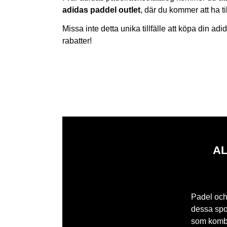
adidas paddel outlet
, där du kommer att ha til
Missa inte detta unika tillfälle att köpa din adid
rabatter!
AL
Padel och 
dessa spor
som kombi