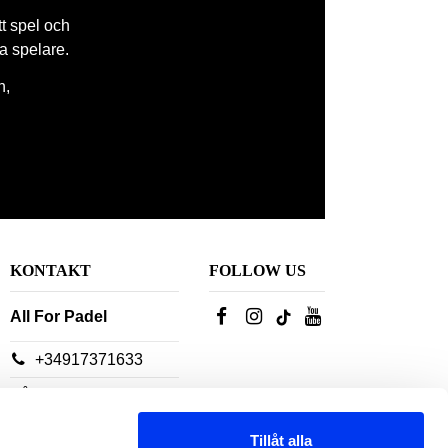
tt spel och
la spelare.
n,
KONTAKT
FOLLOW US
All For Padel
+34917371633
Våra
kundtjänstrådgivare
Tillåt alla
finns tillgängliga: