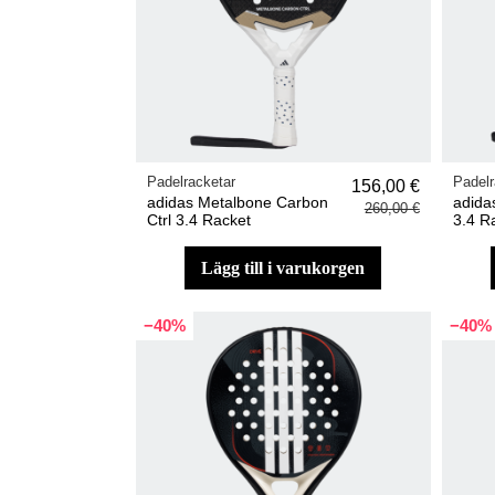
Padelracketar
Padelr
156,00 €
adidas Metalbone Carbon
adida
260,00 €
Ctrl 3.4 Racket
3.4 R
lägg till i varukorgen
−40%
−40%