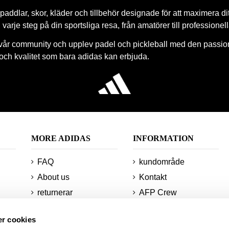
paddlar, skor, kläder och tillbehör designade för att maximera di
 i varje steg på din sportsliga resa, från amatörer till professionel
vår community och upplev padel och pickleball med den passio
 och kvalitet som bara adidas kan erbjuda.
MORE ADIDAS
INFORMATION
FAQ
kundområde
About us
Kontakt
returnerar
AFP Crew
Minsta beställningar
Teknologier
r cookies
och leveranser
Webbplatskarta