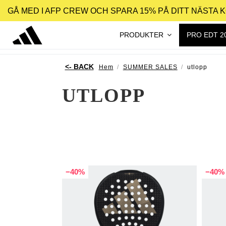
GÅ MED I AFP CREW OCH SPARA 15% PÅ DITT NÄSTA 
PRODUKTER
PRO EDT 2
Hem
SUMMER SALES
utlopp
UTLOPP
−40%
−40%