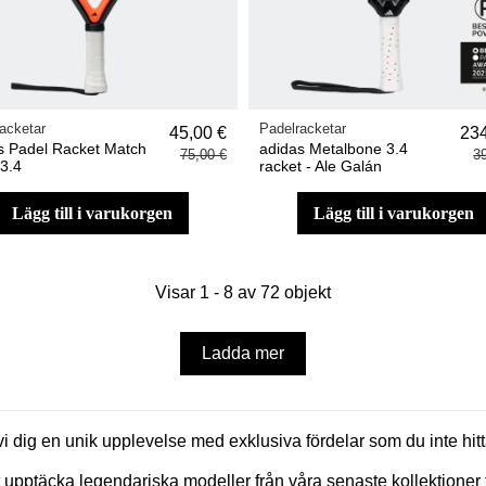
acketar
Padelracketar
45,00 €
234
s Padel Racket Match
adidas Metalbone 3.4
75,00 €
3
 3.4
racket - Ale Galán
lägg till i varukorgen
lägg till i varukorgen
Visar 1 - 8 av 72 objekt
Ladda mer
 vi dig en unik upplevelse med exklusiva fördelar som du inte h
 upptäcka legendariska modeller från våra senaste kollektioner t