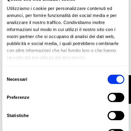
48,00 €
Racchetta da Padel adidas Drive Black 3.4
80,00 €
Utilizziamo i cookie per personalizzare contenuti ed
annunci, per fornire funzionalità dei social media e per
aggiungi al carrello
analizzare il nostro traffico. Condividiamo inoltre
informazioni sul modo in cui utilizzi il nostro sito con i
-40%
nostri partner che si occupano di analisi dei dati web,
pubblicità e social media, i quali potrebbero combinarle
con altre informazioni che hai fornito loro o che hanno
raccolto dal tuo utilizzo dei loro servizi.
Selezione
Necessari
FILTRO
del
consenso
Preferenze
Statistiche
Racchette da padel
45,00 €
Racchetta da padel adidas Match Black 3.4
75,00 €