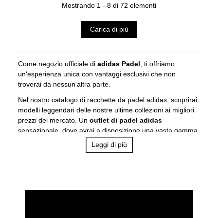
Mostrando 1 - 8 di 72 elementi
Carica di più
Come negozio ufficiale di
adidas Padel
, ti offriamo
un'esperienza unica con vantaggi esclusivi che non
troverai da nessun'altra parte.
Nel nostro catalogo di racchette da padel adidas, scoprirai
modelli leggendari delle nostre ultime collezioni ai migliori
prezzi del mercato. Un
outlet di padel adidas
sensazionale, dove avrai a disposizione una vasta gamma
di modelli con sconti incredibili.
Leggi di più
Non perdere questa opportunità unica di acquistare il tuo
equipaggiamento da padel adidas al miglior prezzo,
disponibile solo nel nostro negozio. Acquista ora e trova la
tua racchetta ideale con grandi sconti!