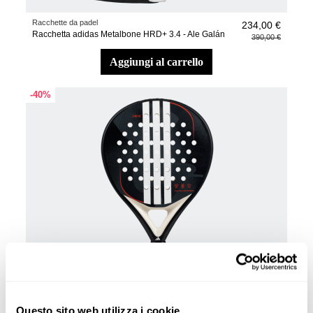
Racchette da padel
234,00 €
Racchetta adidas Metalbone HRD+ 3.4 - Ale Galán
390,00 €
aggiungi al carrello
-40%
Questo sito web utilizza i cookie
Racchette da padel