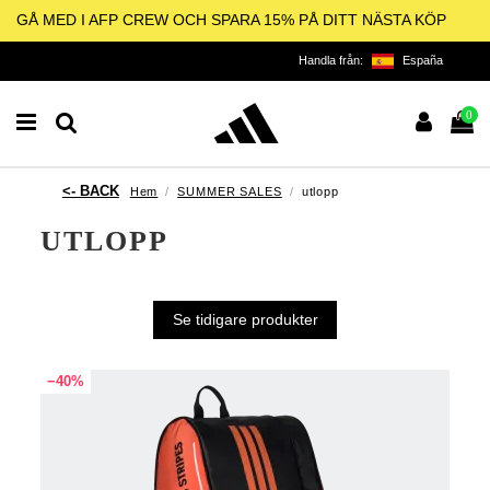
GÅ MED I AFP CREW OCH SPARA 15% PÅ DITT NÄSTA KÖP
Handla från:
España
0
Hem
SUMMER SALES
utlopp
UTLOPP
Se tidigare produkter
−40%