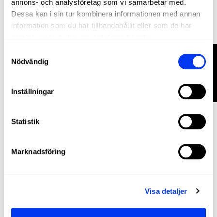
annons- och analysföretag som vi samarbetar med.
Dessa kan i sin tur kombinera informationen med annan
information som du har tillhandahållit eller som de har
Padelracketar
240,00 €
samlat in när du har använt deras tjänster.
adidas Adipower Multiweight Ctrl 3.4 racket - Álex
400,00 €
Ruiz
FILTRERA
Samtyckesval
Nödvändig
lägg till i varukorgen
−40%
Inställningar
Statistik
Marknadsföring
Visa detaljer