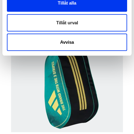
Tillåt alla
Padelväska
60,00 €
Racketväska adidas Multigame Sand 3.4
100,00 €
Tillåt urval
lägg till i varukorgen
Avvisa
−40%