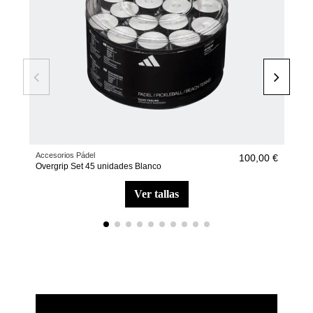
Accesorios Pádel
Pala
100,00 €
Overgrip Set 45 unidades Blanco
Pala
ver tallas