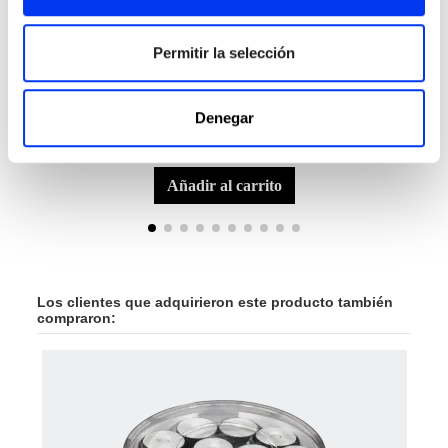
Permitir la selección
Denegar
Accesorios Pádel
Calc
10,50 €
Muñequera L Rojo/Gris
Calc
añadir al carrito
Los clientes que adquirieron este producto también
compraron:
-40