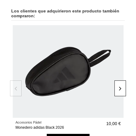
Los clientes que adquirieron este producto también
compraron:
-50
Accesorios Pádel
Pala
10,00 €
Monedero adidas Black 2026
Met