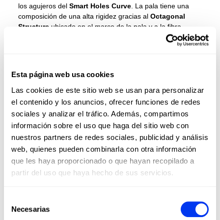
los agujeros del
Smart Holes Curve
. La pala tiene una
composición de una alta rigidez gracias al
Octagonal
Structure
ubicado en el marco de la pala y a la fibra
Carbon Aluminized 2 to 1
en la superficie. La forma de la
cabeza Diamond Oversize es idónea para conseguir los
golpes más potentes.
Esta página web usa cookies
Las cookies de este sitio web se usan para personalizar
el contenido y los anuncios, ofrecer funciones de redes
sociales y analizar el tráfico. Además, compartimos
información sobre el uso que haga del sitio web con
nuestros partners de redes sociales, publicidad y análisis
web, quienes pueden combinarla con otra información
que les haya proporcionado o que hayan recopilado a
partir del uso que haya hecho de sus servicios.
DETALLES
Selección
Necesarias
de
Nivel:
Pro