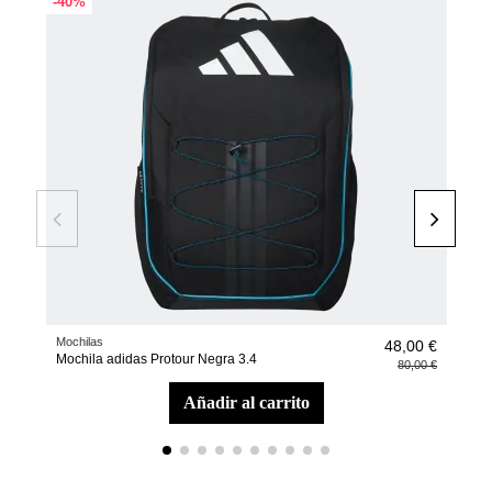
-40%
-45
Mochilas
Páde
48,00 €
Mochila adidas Protour Negra 3.4
Bol
80,00 €
añadir al carrito