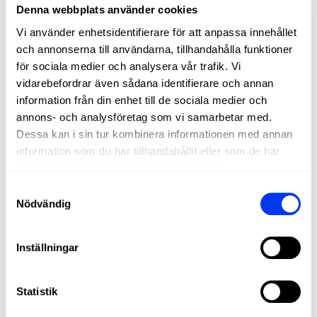
Denna webbplats använder cookies
Vi använder enhetsidentifierare för att anpassa innehållet
och annonserna till användarna, tillhandahålla funktioner
för sociala medier och analysera vår trafik. Vi
vidarebefordrar även sådana identifierare och annan
information från din enhet till de sociala medier och
annons- och analysföretag som vi samarbetar med.
Dessa kan i sin tur kombinera informationen med annan
information som du har tillhandahållit eller som de har
DETAILS
samlat in när du har använt deras tjänster.
Samtyckesval
Level:
PROFFS
Nödvändig
Type of Game:
Attack
Shape:
Diamond Oversize
Inställningar
Balance:
Head Heavy
Statistik
Weight:
345-360 +(0-11,2) Gr
Surface:
485 cm2