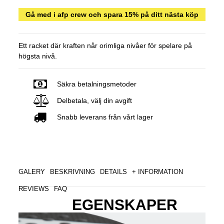
Gå med i afp crew och spara 15% på ditt nästa köp
Ett racket där kraften når orimliga nivåer för spelare på
högsta nivå.
Säkra betalningsmetoder
Delbetala, välj din avgift
Snabb leverans från vårt lager
GALERY
BESKRIVNING
DETAILS
+ INFORMATION
REVIEWS
FAQ
EGENSKAPER