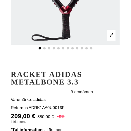
RACKET ADIDAS
METALBONE 3.3
Varumärke:
adidas
Referens
ADRK1AA0U0016F
209,00 €
380,00 €
-45%
Inkl. moms
*Tullinformation -
Läs mer