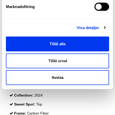
Marknadsföring
Length:
455 Mm
Thickness:
38 Mm
Protector:
3M Protector Tape
Visa detaljer
Rubber:
Eva Soft Performance
Tillåt alla
Kraft:
Octagonal Structure
Durability :
Structural Reinforcement
Tillåt urval
Effects:
Smart Holes Curve
Spin Blade Decal
Custom:
Weight & Balance System
Avvisa
Ranges:
Metalbone
Collection:
2024
Sweet Spot:
Top
Frame:
Carbon Fiber