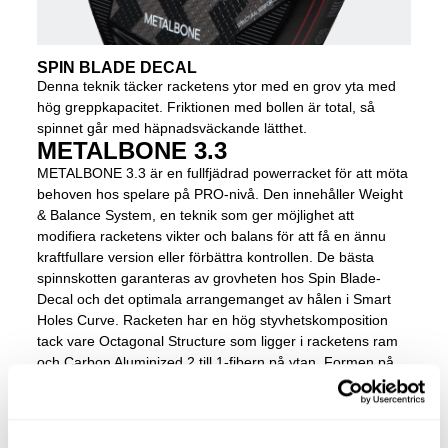
SPIN BLADE DECAL
Denna teknik täcker racketens ytor med en grov yta med
hög greppkapacitet. Friktionen med bollen är total, så
spinnet går med häpnadsväckande lätthet.
METALBONE 3.3
METALBONE 3.3 är en fullfjädrad powerracket för att möta
behoven hos spelare på PRO-nivå. Den innehåller Weight
& Balance System, en teknik som ger möjlighet att
modifiera racketens vikter och balans för att få en ännu
kraftfullare version eller förbättra kontrollen. De bästa
spinnskotten garanteras av grovheten hos Spin Blade-
Decal och det optimala arrangemanget av hålen i Smart
Holes Curve. Racketen har en hög styvhetskomposition
tack vare Octagonal Structure som ligger i racketens ram
och Carbon Aluminized 2 till 1-fibern på ytan. Formen på
Diamond Oversize-huvudet är idealisk för de mest
kraftfulla skotten.