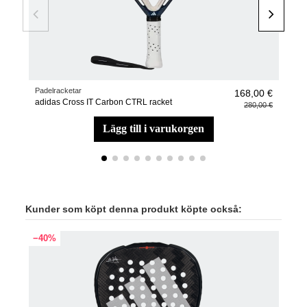
Padelracketar
Pade
168,00 €
adidas Cross IT Carbon CTRL racket
Rack
280,00 €
lägg till i varukorgen
Kunder som köpt denna produkt köpte också:
−40%
−20