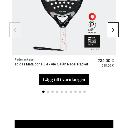
Padelracketar
Padel
234,00 €
adidas Metalbone 3.4 - Ale Galán Padel Racket
Acc
390,00 €
lägg till i varukorgen