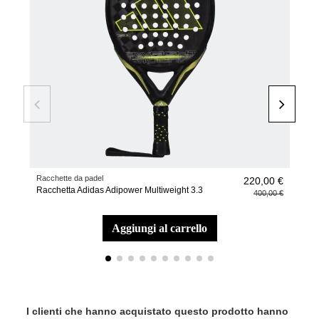
Racchette da padel
Acce
220,00 €
Racchetta Adidas Adipower Multiweight 3.3
Set 
400,00 €
aggiungi al carrello
I clienti che hanno acquistato questo prodotto hanno