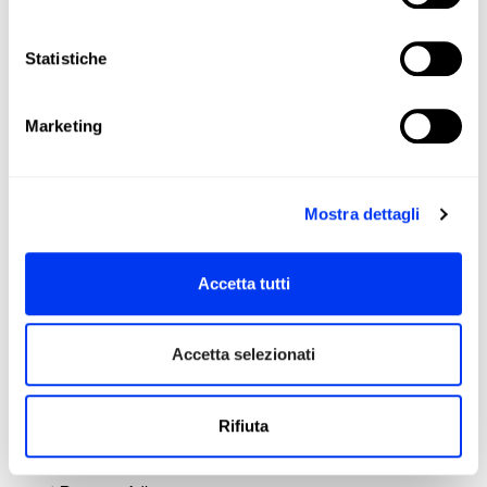
Shape:
Round
Balance:
Even
Statistiche
Weight:
360-375 Gr
Marketing
Superficie:
460 cmq
Thickness:
38 Mm
Protector:
3M Protector Tape
Mostra dettagli
Rubber:
Eva Soft Performance
Face:
Carbon 3K
Accetta tutti
Energia:
Dual Exoeskeleton
Accetta selezionati
Booster:
Power Embossed Ridge
Durability :
Structural Reinforcement
Rifiuta
Effects:
Smart Holes Curve
Spin Blade Mold