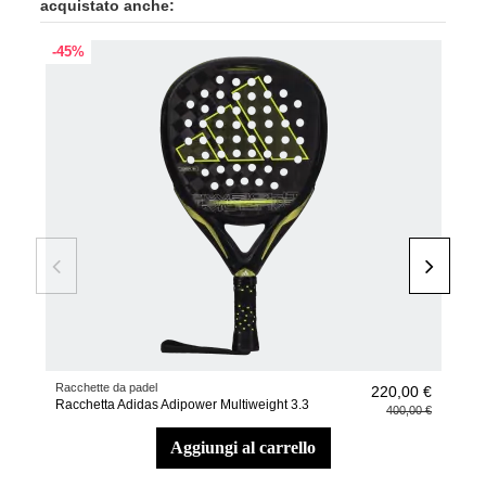
acquistato anche:
-45%
-30
Racchette da padel
scar
220,00 €
Racchetta Adidas Adipower Multiweight 3.3
Scar
400,00 €
aggiungi al carrello