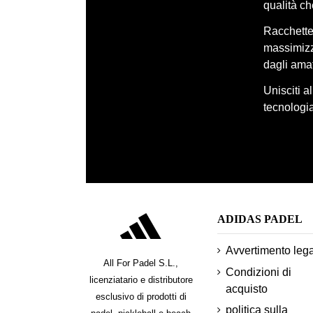
qualità c
Racchette,
massimizza
dagli amat
Unisciti a
tecnologia
ADIDAS PADEL
Avvertimento leg
All For Padel S.L.,
Condizioni di
licenziatario e distributore
acquisto
esclusivo di prodotti di
politica sulla