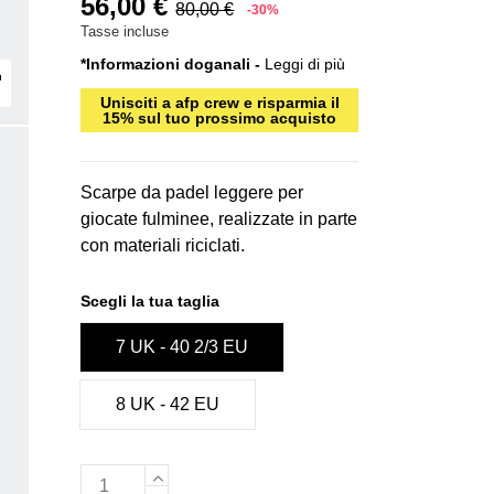
56,00 €
80,00 €
-30%
Tasse incluse
*Informazioni doganali -
Leggi di più
Unisciti a afp crew e risparmia il
15% sul tuo prossimo acquisto
Scarpe da padel leggere per
giocate fulminee, realizzate in parte
con materiali riciclati.
Scegli la tua taglia
7 UK - 40 2/3 EU
8 UK - 42 EU