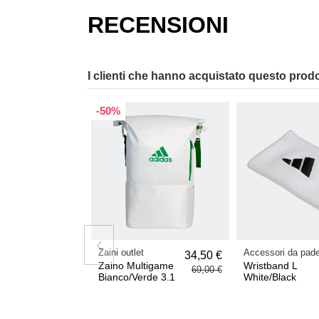
RECENSIONI
I clienti che hanno acquistato questo prod
-50%
Zaini outlet
Accessori da pade
34,50 €
Zaino Multigame
Wristband L
69,00 €
Bianco/Verde 3.1
White/Black