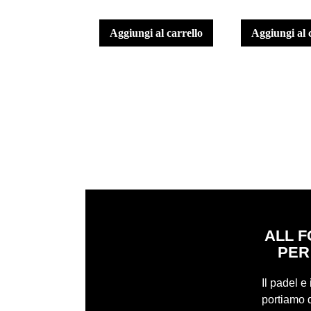
aggiungi al carrello
aggiungi al 
ALL F
PER
Il padel e
portiamo q