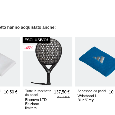
otto hanno acquistato anche:
ESCLUSIVO!
-45%
l
Tutte le racchette
Accessori da padel
10,50 €
137,50 €
10,
da padel
Wristband L
250,00 €
Essnova LTD
Blue/Grey
Edizione
limitata