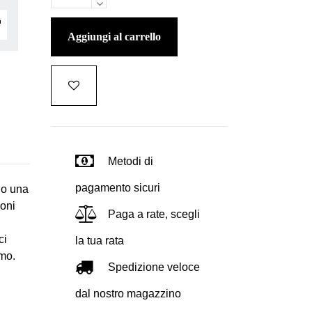
aggiungi al carrello
Metodi di
pagamento sicuri
no una
ioni
Paga a rate, scegli
ci
la tua rata
amo.
Spedizione veloce
dal nostro magazzino