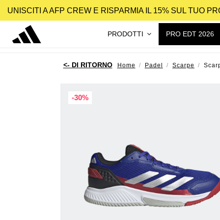
UNISCITI A AFP CREW E RISPARMIA IL 15% SUL TUO 
PRODOTTI
PRO EDT 2026
Home
Padel
Scarpe
Scar
-30%