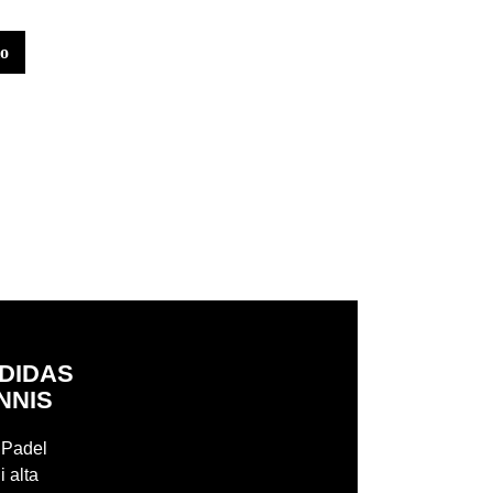
lo
aggiungi al carrello
aggiungi al carrello
ADIDAS
NNIS
r Padel
i alta