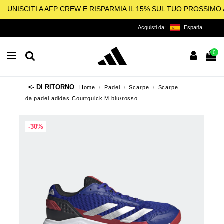
UNISCITI A AFP CREW E RISPARMIA IL 15% SUL TUO PROSSIM
Acquisti da:
España
0
Home
Padel
Scarpe
Scarpe
da padel adidas Courtquick M blu/rosso
-30%