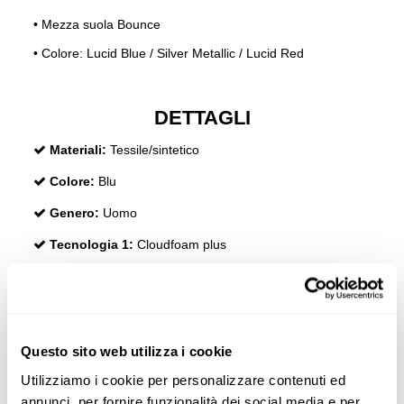
•
Mezza suola Bounce
•
Colore: Lucid Blue / Silver Metallic / Lucid Red
DETTAGLI
Materiali:
Tessile/sintetico
Colore:
Blu
Genero:
Uomo
Tecnologia 1:
Cloudfoam plus
Materiales%:
Contiene almeno il 20% di materiale
riciclato
Questo sito web utilizza i cookie
RECENSIONI
Utilizziamo i cookie per personalizzare contenuti ed
annunci, per fornire funzionalità dei social media e per