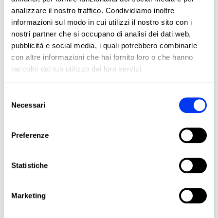
I clienti che hanno acquistato questo prodotto hanno
analizzare il nostro traffico. Condividiamo inoltre
acquistato anche:
informazioni sul modo in cui utilizzi il nostro sito con i
nostri partner che si occupano di analisi dei dati web,
-45
pubblicità e social media, i quali potrebbero combinarle
con altre informazioni che hai fornito loro o che hanno
raccolto dal tuo utilizzo dei loro servizi.
Selezione
Necessari
del
consenso
Preferenze
Statistiche
Accessori da padel
Racc
18,00 €
Marketing
Borsa accessori adidas Martita Ortega 2026
Racc
aggiungi al carrello