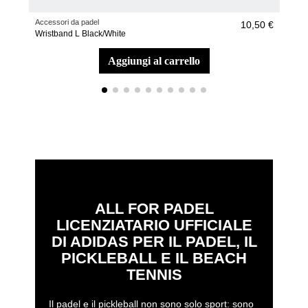
Accessori da padel
Racc
10,50 €
Wristband L Black/White
Racc
aggiungi al carrello
ALL FOR PADEL
LICENZIATARIO UFFICIALE
DI ADIDAS PER IL PADEL, IL
PICKLEBALL E IL BEACH
TENNIS
Il padel e il pickleball non sono solo sport: sono