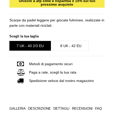
Unisciti a afp crew e risparmia il 15% sul tuo
prossimo acquisto
Scarpe da padel leggere per giocate fulminee, realizzate in
parte con materiali riciclati.
Scegli la tua taglia
7 UK - 40 2/3 EU
8 UK - 42 EU
Metodi di pagamento sicuri
Paga a rate, scegli la tua rata
Spedizione veloce dal nostro magazzino
GALLERIA
DESCRIZIONE
DETTAGLI
RECENSIONI
FAQ