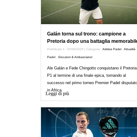
Galán torna sul trono: campione a
Pretoria dopo una battaglia memorabil
Pubblicato il : 03/08/2026 | Categoria :
Adidas Padel
,
Attualità
Padel
,
Giocatori & Ambasciatori
Ale Galán e Fede Chingotto conquistano il Pretoria
P1 al termine di una finale epica, tornando al
successo nel primo torneo Premier Padel disputat
in Africa.
Leggi di più