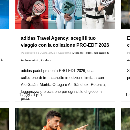
adidas Travel Agency: scegli il tuo
E
viaggio con la collezione PRO-EDT 2026
c
Pubblicato il : 29/05/2026 | Categoria :
Adidas Padel
,
Giocatori &
Pu
 &
Ambasciatori
,
Prodotto
Am
adidas padel presenta PRO EDT 2026, una
S
collezione di tre racchette in edizione limitata con
p
Ale Galán, Martita Ortega e Ari Sánchez. Potenza,
leggerezza e precisione per ogni stile di gioco in
Leggi di più
Le
pista.