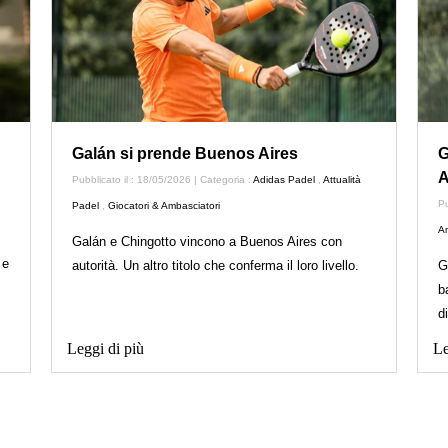
Galán si prende Buenos Aires
G
A
Pubblicato il : 18/05/2026 | Categoria :
Adidas Padel
,
Attualità
Pu
Padel
,
Giocatori & Ambasciatori
Am
Galán e Chingotto vincono a Buenos Aires con
 e
autorità. Un altro titolo che conferma il loro livello.
G
b
d
Leggi di più
Le