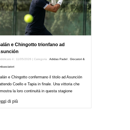
alán e Chingotto trionfano ad
sunción
bblicato il : 11/05/2026 | Categoria :
Adidas Padel
,
Giocatori &
basciatori
alán e Chingotto confermano il titolo ad Asunción
attendo Coello e Tapia in finale. Una vittoria che
imostra la loro continuità in questa stagione
ggi di più