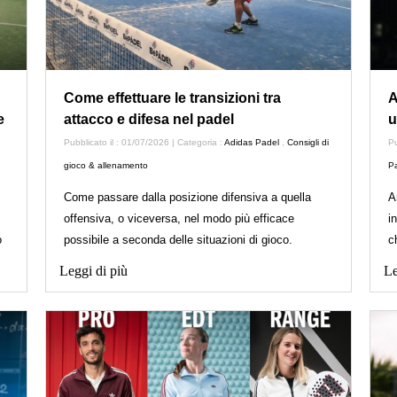
Come effettuare le transizioni tra
A
e
attacco e difesa nel padel
u
Pubblicato il : 01/07/2026 | Categoria :
Adidas Padel
,
Consigli di
Pu
gioco & allenamento
P
Come passare dalla posizione difensiva a quella
A
offensiva, o viceversa, nel modo più efficace
i
o
possibile a seconda delle situazioni di gioco.
c
Leggi di più
Le