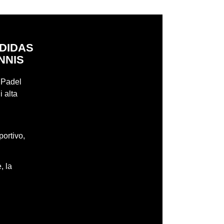
ADIDAS
NNIS
r Padel
i alta
portivo,
, la