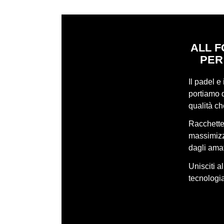
ALL F
PER
Il padel e
portiamo q
qualità c
Racchette,
massimizza
dagli amat
Unisciti a
tecnologia