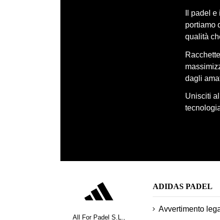
Il padel e
portiamo q
qualità c
Racchette,
massimizza
dagli amat
Unisciti a
tecnologia
ADIDAS PADEL
Avvertimento leg
All For Padel S.L.,