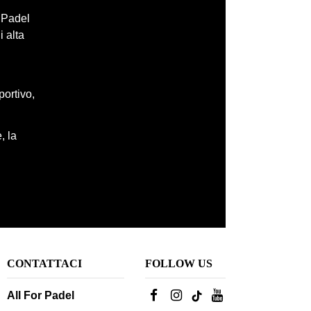
r Padel
i alta
portivo,
, la
CONTATTACI
FOLLOW US
All For Padel