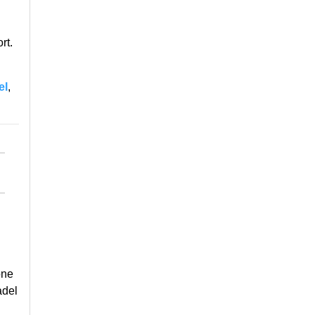
rt.
el
,
one
adel