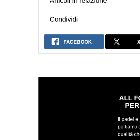
Articoli in relazione
Condividi
FACEBOOK
ALL F
PER
Il padel e
portiamo q
qualità c