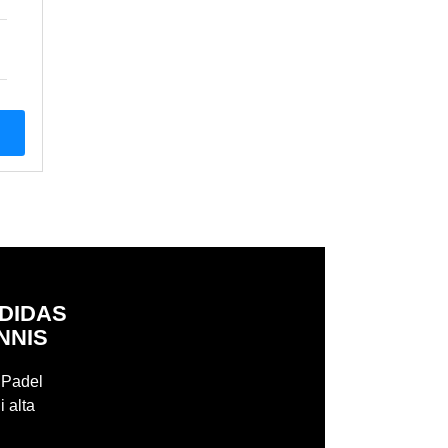
ADIDAS
NNIS
r Padel
i alta