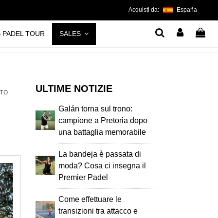
Acquisti da:
España
S PADEL TOUR
SALES
ULTIME NOTIZIE
NTO
Galán torna sul trono:
campione a Pretoria dopo
una battaglia memorabile
La bandeja è passata di
moda? Cosa ci insegna il
Premier Padel
Come effettuare le
transizioni tra attacco e