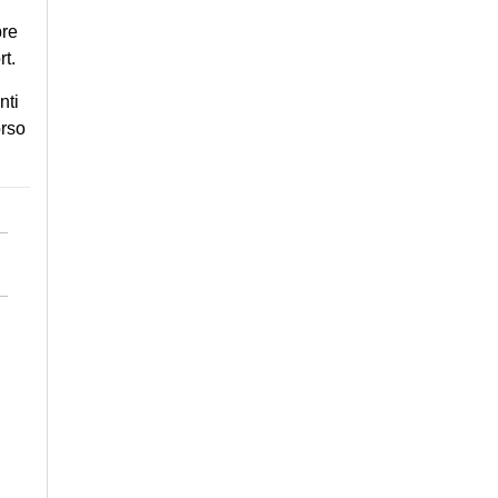
pre
t.
nti
orso