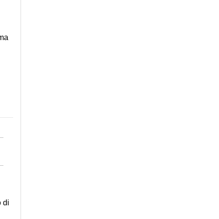
rma
i
 di