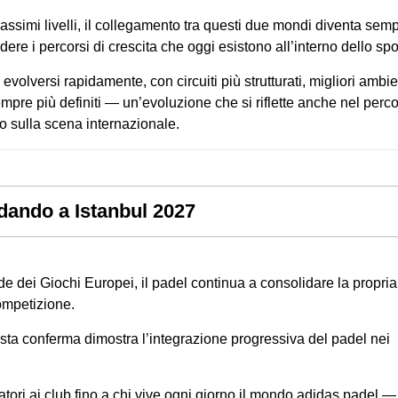
massimi livelli, il collegamento tra questi due mondi diventa sem
ere i percorsi di crescita che oggi esistono all’interno dello spor
 evolversi rapidamente, con circuiti più strutturati, migliori ambie
pre più definiti — un’evoluzione che si riflette anche nel perc
o sulla scena internazionale.
dando a Istanbul 2027
 dei Giochi Europei, il padel continua a consolidare la propria
ompetizione.
ta conferma dimostra l’integrazione progressiva del padel nei
tori ai club fino a chi vive ogni giorno il mondo adidas padel —