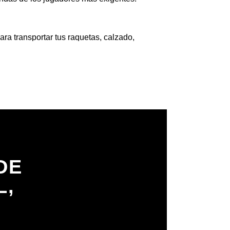
a transportar tus raquetas, calzado,
 una protección óptima para tu equipamiento.
un transporte cómodo y ergonómico. Además,
a.
os son resistentes y están diseñados para
esde diseños clásicos y sobrios hasta
idades en la pista.
DE
ncionalidad en la cancha. No busques más, el
L,
H