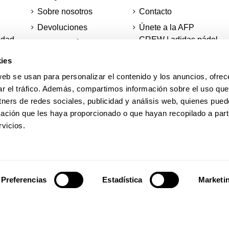
Sobre nosotros
Contacto
Devoluciones
Únete a la AFP
idad
CREW | adidas pádel
Pedidos mínimos y
club
envíos
ies
Tecnologías
Información sobre tu
web se usan para personalizar el contenido y los anuncios, ofrec
pedido
Mapa del sitio
ar el tráfico. Además, compartimos información sobre el uso que
Actualidad
Descuento de
tners de redes sociales, publicidad y análisis web, quienes pue
estudiantes
ación que les haya proporcionado o que hayan recopilado a parti
AFP Academy
vicios.
Pistas de padel
adidas
Preferencias
Estadística
Marketi