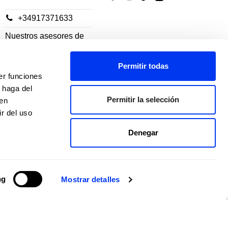
+34917371633
Nuestros asesores de
servicio al cliente están
disponibles:
Permitir todas
er funciones
 haga del
De lunes a jueves: 10h-
Permitir la selección
den
18h
r del uso
Viernes: 10h-14h
Denegar
ng
Mostrar detalles