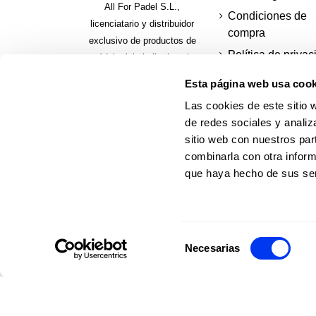
All For Padel S.L.,
Condiciones de
licenciatario y distribuidor
compra
exclusivo de productos de
Política de privac
pádel, pickeball y beach
tennis
Cookies
Esta página web usa cook
Formas de pago
Las cookies de este sitio 
seguras
de redes sociales y analiz
Paga a plazos
sitio web con nuestros par
combinarla con otra inform
Solicita tu factura
que haya hecho de sus ser
Selección
Necesarias
de
consentimiento
© 2026 Web oficial adidas Padel.