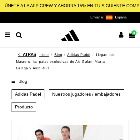
ÚNETE A LA AFP CREW Y AHORRA 15% EN TU SIGUIENTE COM
Enviar a:
España
0
Inicio
Blog
Adidas Padel
Llegan las
Masters, las palas exclusivas de Ale Galán, Marta
Ortega y Álex Ruiz
Blog
Adidas Padel
Nuestros jugadores / embajadores
Producto