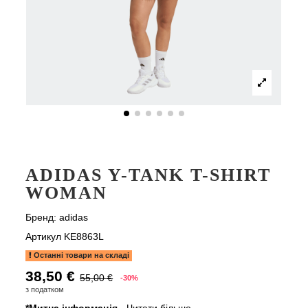
ADIDAS Y-TANK T-SHIRT
WOMAN
Бренд:
adidas
Артикул
KE8863L
Останні товари на складі
38,50 €
55,00 €
-30%
з податком