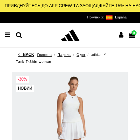
ПРИЄДНУЙТЕСЬ ДО AFP CREW ТА ЗАОЩАДЖУЙТЕ 15% НА НА
Покупки з:
España
0
Головна
Падель
Одяг
adidas Y-
Tank T-Shirt woman
-30%
НОВИЙ