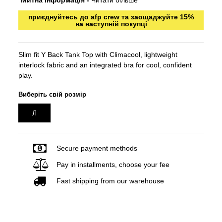
*Митна інформація -
Читати більше
приєднуйтесь до afp crew та заощаджуйте 15%
на наступній покупці
Slim fit Y Back Tank Top with Climacool, lightweight
interlock fabric and an integrated bra for cool, confident
play.
Виберіть свій розмір
Л
Secure payment methods
Pay in installments, choose your fee
Fast shipping from our warehouse