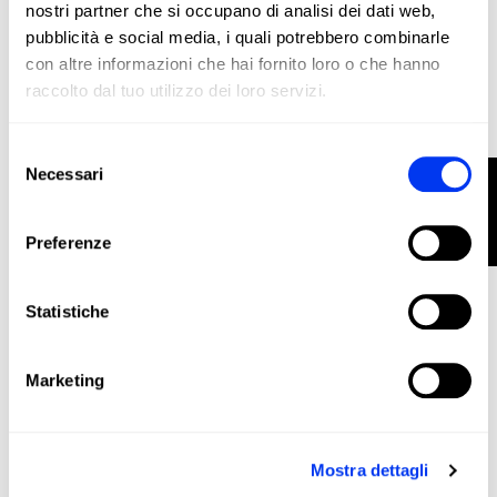
nostri partner che si occupano di analisi dei dati web,
pubblicità e social media, i quali potrebbero combinarle
con altre informazioni che hai fornito loro o che hanno
raccolto dal tuo utilizzo dei loro servizi.
Racchette da padel
120,00 €
Racchetta da padel adidas Rx Series Light 2026
Selezione
aggiungi al carrello
Necessari
FILTRO
del
consenso
Preferenze
Statistiche
Marketing
Mostra dettagli