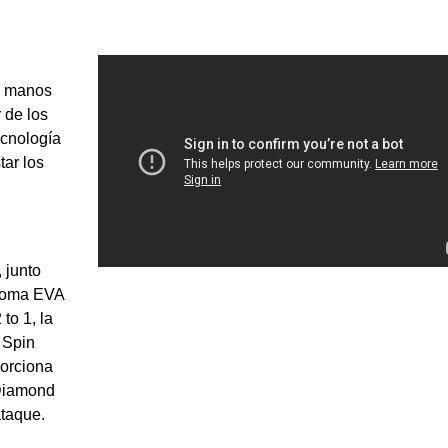
 manos
 de los
ecnología
ar los
 junto
 goma EVA
to 1, la
 Spin
porciona
 Diamond
ataque.