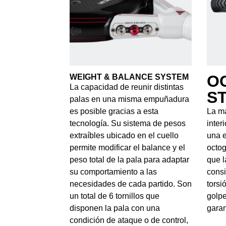
O
WEIGHT & BALANCE SYSTEM
La capacidad de reunir distintas
S
palas en una misma empuñadura
es posible gracias a esta
La má
tecnología. Su sistema de pesos
inter
extraíbles ubicado en el cuello
una e
permite modificar el balance y el
octog
peso total de la pala para adaptar
que l
su comportamiento a las
consi
necesidades de cada partido. Son
torsi
un total de 6 tornillos que
golpe
disponen la pala con una
garan
condición de ataque o de control,