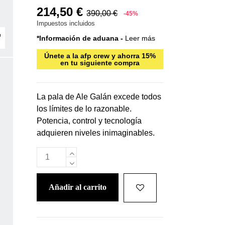
214,50 €
390,00 €
-45%
Impuestos incluidos
*Información de aduana -
Leer más
Únete a la afp crew y ahorra 15%
en tu siguiente compra
La pala de Ale Galán excede todos
los límites de lo razonable.
Potencia, control y tecnología
adquieren niveles inimaginables.
añadir al carrito