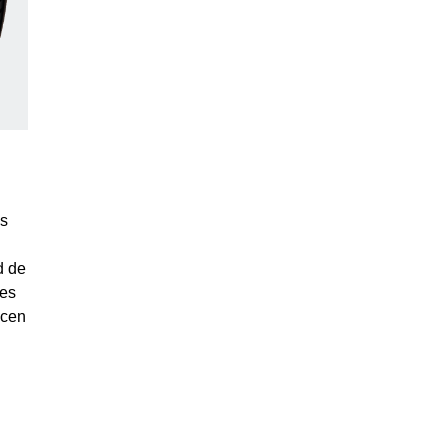
as
d de
 es
acen