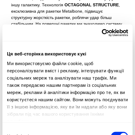
іншу галактику. Технологія
OCTAGONAL STRUCTURE
,
ексклюзивна для ракетки Metalbone, підвищує
структурну жорсткість ракетки, роблячи удар більш
стабільним. На поверхні ракетки ми знаходимо систему
SPIN BLADE
, рельєф, який допомагає досягти більшого
ефекту від кожного удару. Завдяки
WEIGHT & BALANCE
SYSTEM
ви можете налаштувати ігровий профіль
завдяки знімній системі ваги, вбудованій у центр
Ця веб-сторінка використовує кукі
ракетки. Додайте або приберіть до 12 грамів і змініть
баланс ракетки на свій смак. Більше атаки чи більше
Ми використовуємо файли cookie, щоб
контролю, вирішуєте ви. Алюмінійована карбонова
персоналізувати вміст і рекламу, інтегрувати функції
поверхня разом з гумою
EVA SOFT PERFORMANCE
соціальних мереж та аналізувати наш трафік. Ми
забезпечують унікальне поєднання потужності та
також передаємо нашим партнерам із соціальних
комфорту.
мереж, реклами й аналітики інформацію про те, як ви
користуєтеся нашим сайтом. Вони можуть поєднувати
її з іншою інформацією, яку ви їм надали або яку вони
зібрали під час вашого користування їхніми
службами.
Вибір