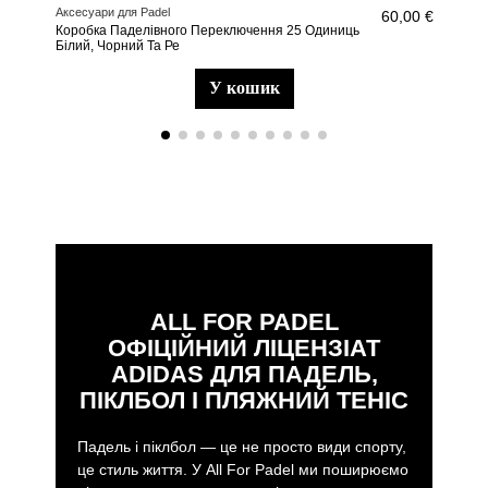
Аксесуари для Padel
Раке
60,00 €
Коробка Паделівного Переключення 25 Одиниць
Adip
Білий, Чорний Та Ре
у кошик
ALL FOR PADEL
ОФІЦІЙНИЙ ЛІЦЕНЗІАТ
ADIDAS ДЛЯ ПАДЕЛЬ,
ПІКЛБОЛ І ПЛЯЖНИЙ ТЕНІС
Падель і піклбол — це не просто види спорту,
це стиль життя. У All For Padel ми поширюємо