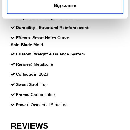
Відхилити
Rubber:
Eva Soft Performance
потужність:
Octagonal Structure
Durability :
Structural Reinforcement
Effects:
Smart Holes Curve
Spin Blade Mold
Custom:
Weight & Balance System
Ranges:
Metalbone
Collection:
2023
Sweet Spot:
Top
Frame:
Carbon Fiber
Power:
Octagonal Structure
REVIEWS