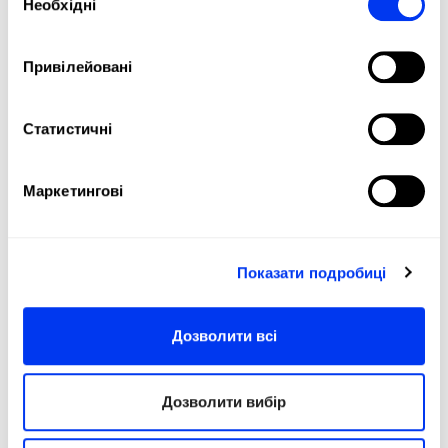
Необхідні
згоди
Привілейовані
DETAILS
Статистичні
Level:
PRO
Маркетингові
Type of Game:
Attack
Shape:
Diamond Oversize
Balance:
Head Heavy
Показати подробиці
Weight:
345-360 +(0-11,2) Gr
Поверхня:
485 см2
Дозволити всі
Length:
455 Mm
Дозволити вибір
Thickness:
38 Mm
Protector:
3M Protector Tape