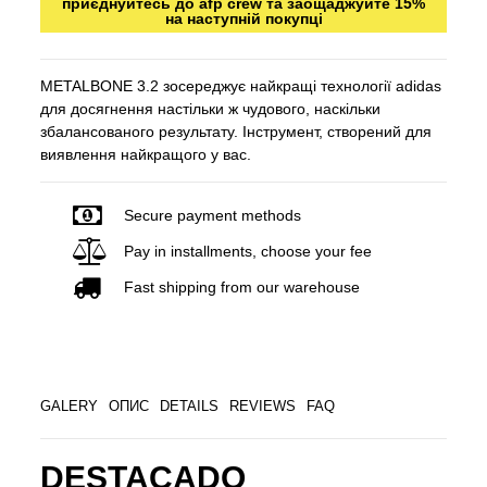
приєднуйтесь до afp crew та заощаджуйте 15%
на наступній покупці
METALBONE 3.2 зосереджує найкращі технології adidas
для досягнення настільки ж чудового, наскільки
збалансованого результату. Інструмент, створений для
виявлення найкращого у вас.
Secure payment methods
Pay in installments, choose your fee
Fast shipping from our warehouse
GALERY
ОПИС
DETAILS
REVIEWS
FAQ
DESTACADO