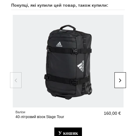
Покупці, які купили цей товар, також купили:
Валізи
Аксе
160,00 €
40-літровий візок Stage Tour
Кор
Біл
у кошик