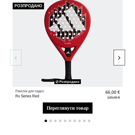
РОЗПРОДАНО
Розпродано
Ракетки для падел
Аксе
66,00 €
Rx Series Red
Anti
120,00 €
переглянути товар