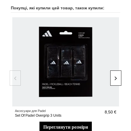
Покупці, які купили цей товар, також купили:
Аксесуари для Padel
Сум
8,50 €
Set Of Padel Overgrip 3 Units
adi
переглянути розміри