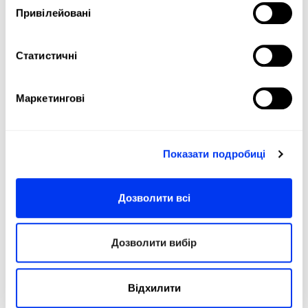
DETAILS
Привілейовані
Level:
PRO
Shape:
Round
Статистичні
Balance:
Even
Маркетингові
Weight:
345-360 Gr (Light Weight)
Поверхня:
460 см2
Length:
455 Mm
Показати подробиці
Thickness:
38 Mm
Дозволити всі
Protector:
3M Protector Tape
Rubber:
Eva Soft Performance
Дозволити вибір
потужність:
Dual Exoeskeleton
Бустер:
Power Embossed Ridge
Відхилити
Durability :
Structural Reinforcement