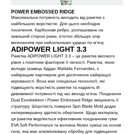
POWER EMBOSSED RIDGE
Максимальна потужність виходить від ракетки з
найбільшою жорсткістю. Для цього необхідне
посилення. Карбонове ребро, розташоване на
зовнішній стороні рами, істотно збільшує опір
вигинанням при найсильніших ударах по м’ячу.
ADIPOWER LIGHT 3.3
Ракетка ADIPOWER LIGHT 3.3 – це ракетка високого
рівня з помітним фактором її легкості. Ракетка, якою
володіє гравець Адідас Mafalda Fernandes, є
найкращим партнером для досягнення найкращої
керованості. Вона має спеціальні технології, які
підвищують жорсткість ракетки та надають їй
дивовижної потужності під час виходу м’яча. Поєднання
Dual Exoskeleton і Power Embossed Ridge зміцнюють її
структуру. Шорсткість поверхні Spin Blade Mold додає
неперевершену здатність обертання. Щодо матеріалу,
ця ракетка виділяється ефективним поєднанням гуми
EVA Soft Performance та волокна Alutex суміші на основі
скла, яка має алюмінізовану обробку для підвищення