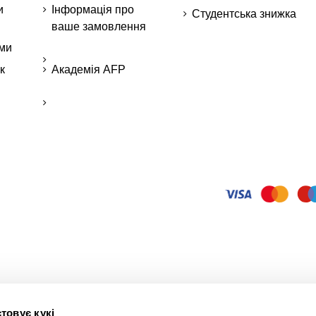
и
Інформація про
Студентська знижка
ваше замовлення
ми
к
Академія AFP
товує кукі