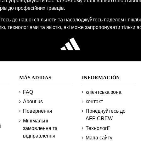
 та супроводжувати вас на кожному етапі вашого спортивно
рів до професійних гравців.
есь до нашої спільноти та насолоджуйтесь паделем і піклб
ю, технологіями та якістю, які може запропонувати тільки ad
MÁS ADIDAS
INFORMACIÓN
FAQ
клієнтська зона
About us
контакт
Повернення
Приєднуйтесь до
AFP CREW
Мінімальні
і
замовлення та
Технології
відправлення
Мапа сайту