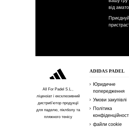
вашу гру
від амато
Приєднуйт
пристраст
ADIDAS PADEL
Юридичне
All For Padel S.L.,
попередження
ліцензіат і ексклюзивний
Умови закупівлі
дистриб’ютор продукції
Політика
для паделю, піклболу та
конфіденційност
пляжного тенісу
файли cookie