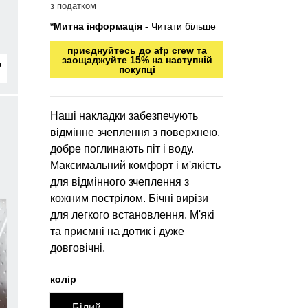
з податком
*Митна інформація -
Читати більше
приєднуйтесь до afp crew та
заощаджуйте 15% на наступній
покупці
Наші накладки забезпечують
відмінне зчеплення з поверхнею,
добре поглинають піт і воду.
Максимальний комфорт і м'якість
для відмінного зчеплення з
кожним пострілом. Бічні вирізи
для легкого встановлення. М'які
та приємні на дотик і дуже
довговічні.
колір
Білий