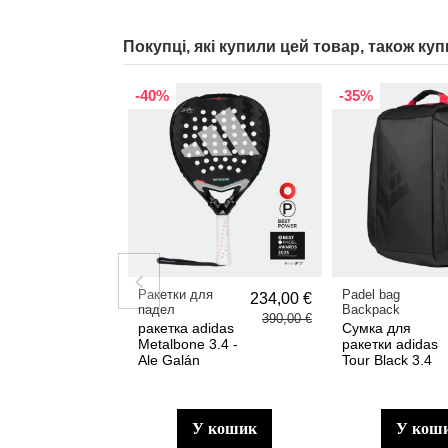
Покупці, які купили цей товар, також куп
-40%
-35%
Ракетки для
Padel bag
234,00 €
падел
Backpack
390,00 €
ракетка adidas
Сумка для
Metalbone 3.4 -
ракетки adidas
Ale Galán
Tour Black 3.4
у кошик
у кош