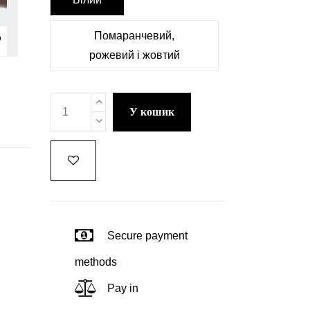
Помаранчевий,
рожевий і жовтий
у кошик
Secure payment
methods
Pay in