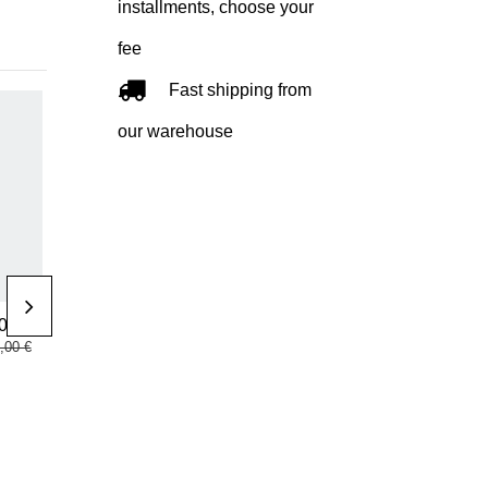
installments, choose your
fee
Fast shipping from
-35%
our warehouse
РОЗПРОДАНО
Розпродано
Аксесуари для
Шкарпетки
00 €
14,30 €
12,00 €
Padel
Шкарпетки для
,00 €
22,00 €
Сумка для
тенісу adidas
взуття adidas
Tennis Low
Black/Red 3.4-
Socks
Ale Galán
переглянути
переглянути товар
розміри