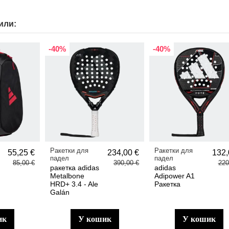
или:
-40%
-40%
Ракетки для
Ракетки для
55,25 €
234,00 €
132,
падел
падел
85,00 €
390,00 €
220
ракетка adidas
adidas
Metalbone
Adipower A1
HRD+ 3.4 - Ale
Ракетка
Galán
ик
у кошик
у кошик