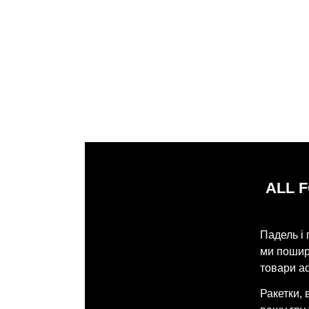
ALL 
Падель і 
ми поширю
товари ad
Ракетки, 