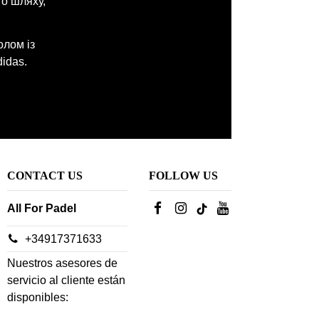
го шляху,
олом із
idas.
CONTACT US
FOLLOW US
All For Padel
+34917371633
Nuestros asesores de
servicio al cliente están
disponibles: