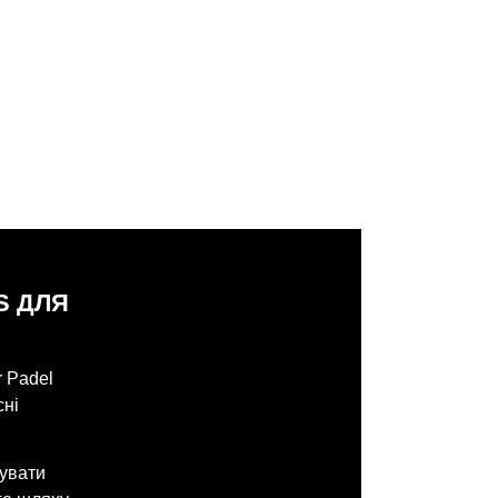
S ДЛЯ
r Padel
сні
зувати