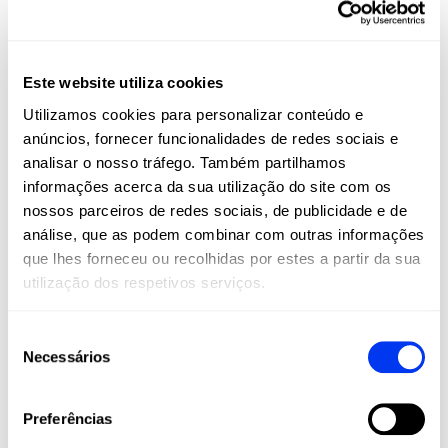
Este website utiliza cookies
Utilizamos cookies para personalizar conteúdo e
anúncios, fornecer funcionalidades de redes sociais e
analisar o nosso tráfego. Também partilhamos
informações acerca da sua utilização do site com os
nossos parceiros de redes sociais, de publicidade e de
Raquetes de padel
roup
325,00 €
análise, que as podem combinar com outras informações
Raquete adidas Metalbone Reserve 2026
Cal
que lhes forneceu ou recolhidas por estes a partir da sua
utilização dos respetivos serviços.
adicionar ao carrinho
Seleção
Necessários
de
consentimento
Clientes que compraram este produto também
Preferências
compraram: