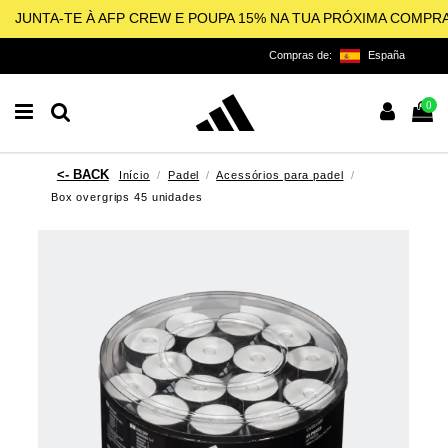
JUNTA-TE À AFP CREW E POUPA 15% NA TUA PRÓXIMA COMPR
Compras de:
España
0
Início
Padel
Acessórios para padel
Box overgrips 45 unidades