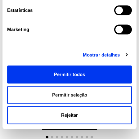
Estatísticas
Marketing
Mostrar detalhes
Permitir todos
Permitir seleção
Raquetes de padel
Aces
390,00 €
Raquete de padel adidas Metalbone Ctrl 2026
Anti
Rejeitar
adicionar ao carrinho