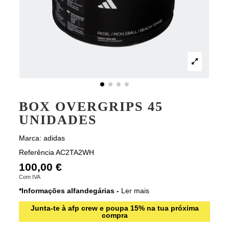
BOX OVERGRIPS 45
UNIDADES
Marca:
adidas
Referência
AC2TA2WH
100,00 €
Com IVA
*Informações alfandegárias -
Ler mais
Junta-te à afp crew e poupa 15% na tua próxima
compra