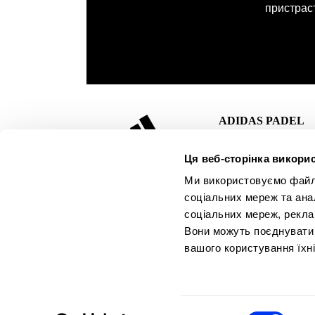
пристраст
ADIDAS PADEL
Юридичне
Ця веб-сторінка викорис
All For Padel S.L.,
попередження
Ми використовуємо файли 
ліцензіат і ексклюзивний
Умови закупівлі
соціальних мереж та ана
дистриб’ютор продукції
Політика
соціальних мереж, рекла
для паделю, піклболу та
конфіденційност
Вони можуть поєднувати ї
пляжного тенісу
вашого користування їхн
файли cookie
Безпечні способ
оплати
платити частина
Вибір