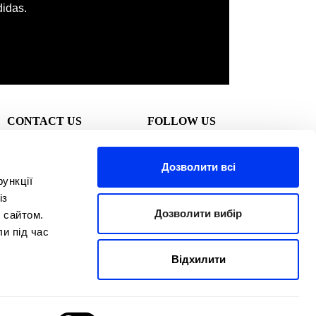
idas.
CONTACT US
FOLLOW US
All For Padel
Дозволити всі
ункції
+34917371633
із
Nuestros asesores de
Дозволити вибір
 сайтом.
servicio al cliente están
ли під час
disponibles:
Відхилити
De lunes a jueves: 10h-
18h