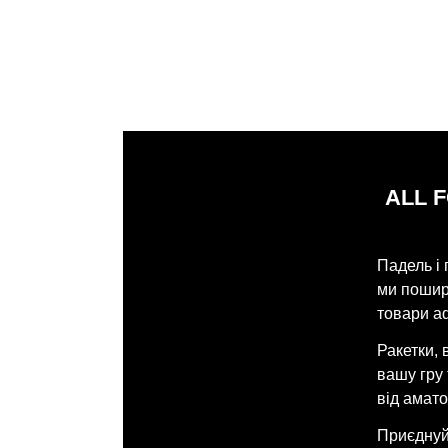
ALL 
Падель і 
ми поширю
товари ad
Ракетки, 
вашу гру
від амато
Приєднуйт