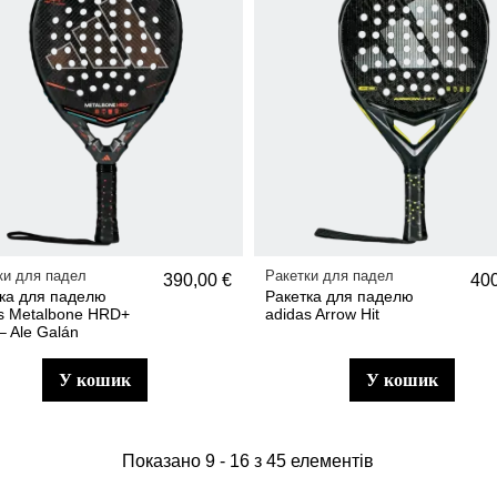
ки для падел
Ракетки для падел
390,00 €
400
ка для паделю
Ракетка для паделю
s Metalbone HRD+
adidas Arrow Hit
– Ale Galán
у кошик
у кошик
Показано 9 - 16 з 45 елементів