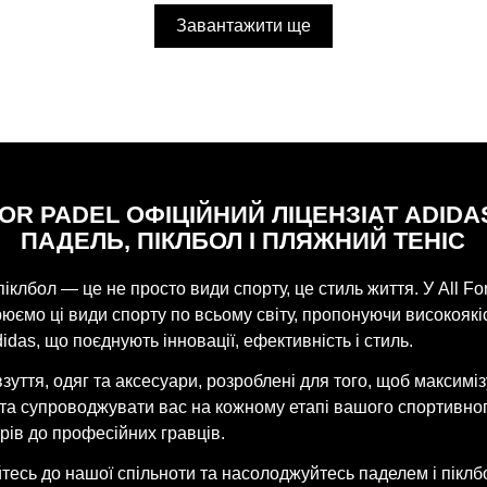
Завантажити ще
FOR PADEL ОФІЦІЙНИЙ ЛІЦЕНЗІАТ ADIDA
ПАДЕЛЬ, ПІКЛБОЛ І ПЛЯЖНИЙ ТЕНІС
піклбол — це не просто види спорту, це стиль життя. У All Fo
ємо ці види спорту по всьому світу, пропонуючи високоякі
idas, що поєднують інновації, ефективність і стиль.
взуття, одяг та аксесуари, розроблені для того, щоб максимі
 та супроводжувати вас на кожному етапі вашого спортивно
рів до професійних гравців.
есь до нашої спільноти та насолоджуйтесь паделем і піклб