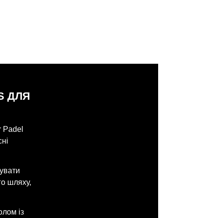
S ДЛЯ
r Padel
сні
зувати
го шляху,
олом із