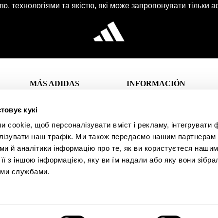
ю, технологіями та якістю, які може запропонувати тільки ad
MÁS ADIDAS
INFORMACIÓN
FAQ
клієнтська зона
товує кукі
About us
контакт
cookie, щоб персоналізувати вміст і рекламу, інтегрувати ф
Повернення
Приєднуйтесь до
лізувати наш трафік. Ми також передаємо нашим партнерам 
AFP CREW
ми й аналітики інформацію про те, як ви користуєтеся нашим
Мінімальні
і
ї з іншою інформацією, яку ви їм надали або яку вони зібра
замовлення та
Технології
іми службами.
відправлення
Мапа сайту
и
Інформація про
Студентська знижка
ваше замовлення
ми