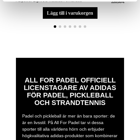
Adipower Light 3.3 Mafalda Fernandes
Rac
220,00 €
lägg till i varukorgen
ALL FOR PADEL OFFICIELL
LICENSTAGARE AV ADIDAS
FÖR PADEL, PICKLEBALL
OCH STRANDTENNIS
Padel och pickleball är mer än bara sporter: de
är en livsstil. På All For Padel tar vi dessa
sporter till alla världens hörn och erbjuder
högkvalitativa adidas-produkter som kombinerar