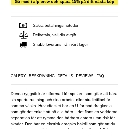
Gå med i afp crew och spara 15% på ditt nästa köp
Säkra betalningsmetoder
Delbetala, välj din avgift
Snabb leverans från vårt lager
GALERY
BESKRIVNING
DETAILS
REVIEWS
FAQ
Denna ryggsäck är utformad för spelare som gillar att bära
sin sportutrustning och sina arbets- eller studietillbehör i
samma väska. Huvudfacket har en U-formad dragkedja
som gör det enkelt att nå alla hörn. I det finns en vadderad
separation för att rymma den bärbara datorn utan risk för
skador. Den har en elastisk dragsko baktill som gör att du