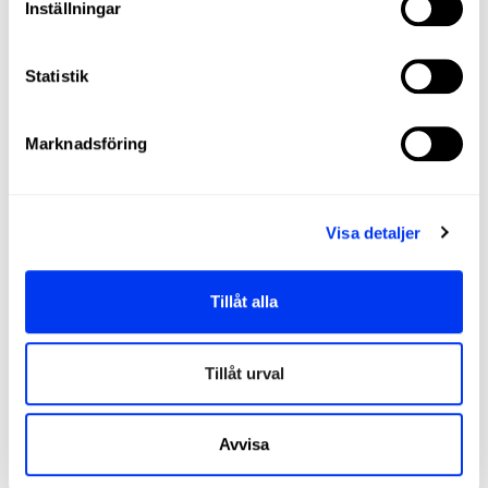
Inställningar
Statistik
Kunder som köpt denna produkt köpte också:
−45%
−40
Marknadsföring
Visa detaljer
Tillåt alla
Tillåt urval
Avvisa
Padelracketar
Pade
121,00 €