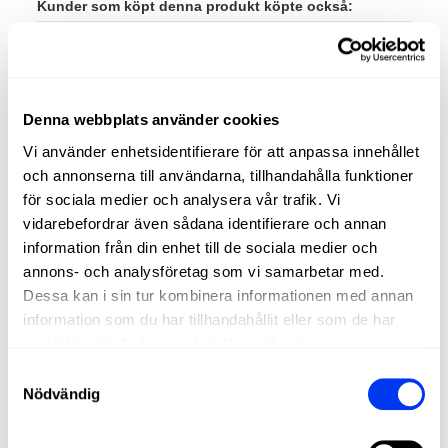
Kunder som köpt denna produkt köpte också:
−20%
−40
Denna webbplats använder cookies
Vi använder enhetsidentifierare för att anpassa innehållet
och annonserna till användarna, tillhandahålla funktioner
för sociala medier och analysera vår trafik. Vi
vidarebefordrar även sådana identifierare och annan
information från din enhet till de sociala medier och
annons- och analysföretag som vi samarbetar med.
Dessa kan i sin tur kombinera informationen med annan
information som du har tillhandahållit eller som de har
samlat in när du har använt deras tjänster.
Padelracketar
Ryg
260,00 €
Samtyckesval
adidas Metalbone Reserve 2025 Racket
Rygg
325,00 €
Nödvändig
lägg till i varukorgen