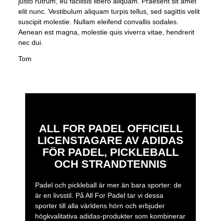
justo rutrum, eu facilisis libero aliquam. Praesent sit amet
elit nunc. Vestibulum aliquam turpis tellus, sed sagittis velit
suscipit molestie. Nullam eleifend convallis sodales.
Aenean est magna, molestie quis viverra vitae, hendrerit
nec dui.
Tom
ALL FOR PADEL OFFICIELL
LICENSTAGARE AV ADIDAS
FÖR PADEL, PICKLEBALL
OCH STRANDTENNIS
Padel och pickleball är mer än bara sporter: de
är en livsstil. På All For Padel tar vi dessa
sporter till alla världens hörn och erbjuder
högkvalitativa adidas-produkter som kombinerar