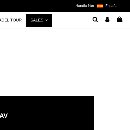
Handla från:
España
ADEL TOUR
SALES
 AV