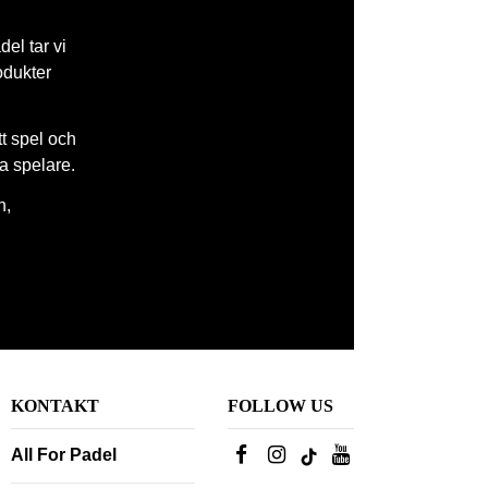
del tar vi
odukter
tt spel och
la spelare.
n,
KONTAKT
FOLLOW US
All For Padel