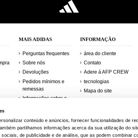
MAIS ADIDAS
INFORMAÇÃO
Perguntas frequentes
área do cliente
mpra
Sobre nós
Contato
Devoluções
Adere á AFP CREW
Pedidos mínimos e
tecnologias
remessas
Mapa do site
Informações sobre o
Desconto para
os
teu pedido
estudantes
es
ções
rsonalizar conteúdo e anúncios, fornecer funcionalidades de re
ra
Academia AFP
 Também partilhamos informações acerca da sua utilização do si
Quadras Adidas
 sociais, de publicidade e de análise, que as podem combinar c