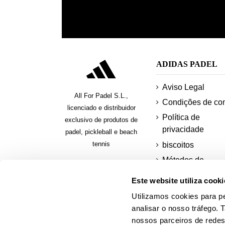
ADIDAS PADEL
Aviso Legal
All For Padel S.L.,
Condições de co
licenciado e distribuidor
Política de
exclusivo de produtos de
privacidade
padel, pickleball e beach
tennis
biscoitos
Métodos de
pagamento segur
Este website utiliza cooki
Pagar em presta
Utilizamos cookies para pe
Solicitar uma fatu
analisar o nosso tráfego.
nossos parceiros de redes