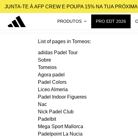
JUNTA-TE À AFP CREW E POUPA 15% NA TUA PRÓXIM
PRODUTOS
PRO EDT 2026
List of pages in Torneos:
adidas Padel Tour
Sobre
Torneios
Agora padel
Padel Colors
Liceo Almeria
Padel Indoor Figueres
Nac
Nick Padel Club
Padelbit
Mega Sport Mallorca
Padelpoint La Nucia