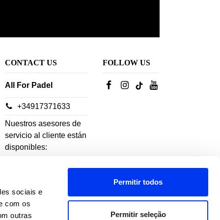
CONTACT US
FOLLOW US
All For Padel
+34917371633
Nuestros asesores de
servicio al cliente están
disponibles:
De lunes a jueves: 10h-
Permitir todos
18h
des sociais e
Viernes: 10h-14h
te com os
Permitir seleção
om outras