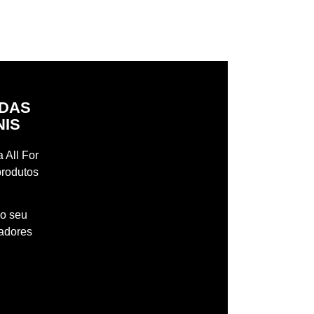
IDAS
NIS
 All For
produtos
 o seu
madores