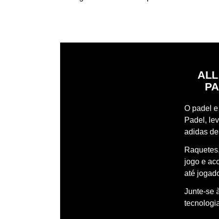
ALL
PA
O padel e 
Padel, le
adidas de
Raquetes,
jogo e ac
até jogado
Junte-se 
tecnologi