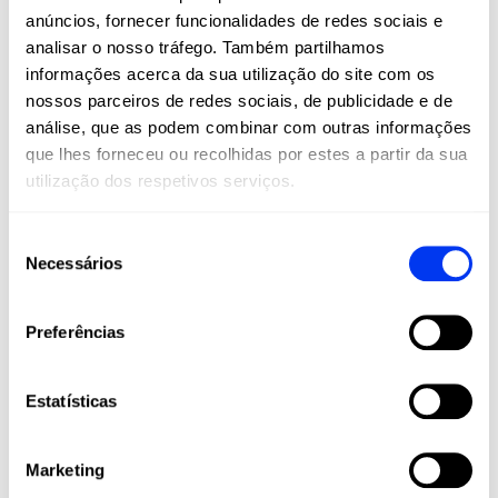
anúncios, fornecer funcionalidades de redes sociais e
O padel e o pickleball não são apenas esportes:
são um estilo de vida. Na All For Padel, levamos
analisar o nosso tráfego. Também partilhamos
estes esportes a todos os cantos do mundo,
informações acerca da sua utilização do site com os
oferecendo produtos adidas de alta qualidade
nossos parceiros de redes sociais, de publicidade e de
que combinam inovação, desempenho e estilo.
análise, que as podem combinar com outras informações
Raquetes, palas, calçado, roupa e acessórios
que lhes forneceu ou recolhidas por estes a partir da sua
projetados para maximizar o seu jogo e
utilização dos respetivos serviços.
acompanhá-lo em cada etapa da sua jornada
esportiva, desde amadores até jogadores
Seleção
profissionais.
Necessários
de
Junte-se à nossa comunidade e viva o padel e
consentimento
o pickleball com a paixão, tecnologia e
qualidade que apenas a adidas pode oferecer.
Preferências
Estatísticas
Marketing