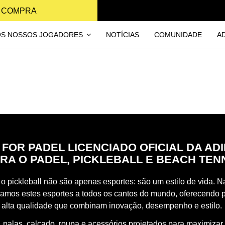
A COMPRA
OS NOSSOS JOGADORES
NOTÍCIAS
COMUNIDADE
A
 FOR PADEL LICENCIADO OFICIAL DA AD
RA O PADEL, PICKLEBALL E BEACH TEN
o pickleball não são apenas esportes: são um estilo de vida. Na
vamos estes esportes a todos os cantos do mundo, oferecendo 
 alta qualidade que combinam inovação, desempenho e estilo.
 palas, calçado, roupa e acessórios projetados para maximizar