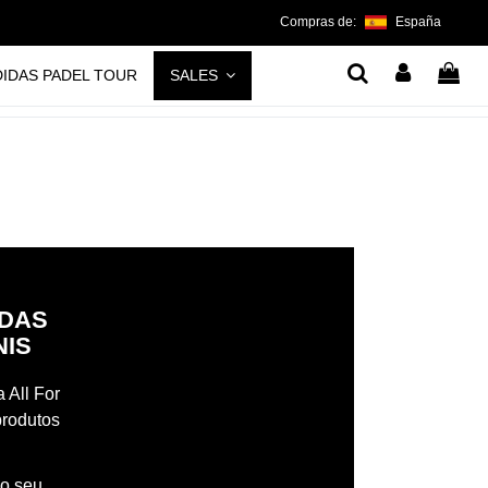
Compras de:
España
DIDAS PADEL TOUR
SALES
IDAS
NIS
 All For
produtos
 o seu