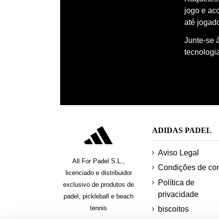
jogo e ac
até jogado
Junte-se 
tecnologi
ADIDAS PADEL
Aviso Legal
All For Padel S.L.,
Condições de co
licenciado e distribuidor
Política de
exclusivo de produtos de
privacidade
padel, pickleball e beach
tennis
biscoitos